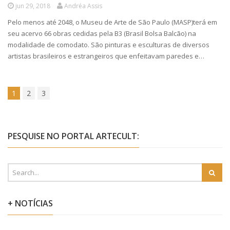
jun 29, 2018
Andréa Assis
Pelo menos até 2048, o Museu de Arte de São Paulo (MASP)terá em
seu acervo 66 obras cedidas pela B3 (Brasil Bolsa Balcão) na
modalidade de comodato. São pinturas e esculturas de diversos
artistas brasileiros e estrangeiros que enfeitavam paredes e…
1
2
3
PESQUISE NO PORTAL ARTECULT:
+ NOTÍCIAS