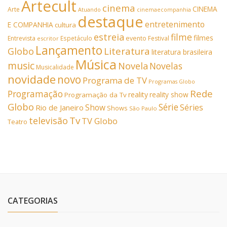
Artecult
cinema
CINEMA
Arte
Atuando
cinemaecompanhia
destaque
entretenimento
E COMPANHIA
cultura
estreia
filme
filmes
Entrevista
Espetáculo
evento
Festival
escritor
Lançamento
Literatura
Globo
literatura brasileira
Música
music
Novela
Novelas
Musicalidade
novidade
novo
Programa de TV
Programas Globo
Rede
Programação
reality
reality show
Programação da Tv
Globo
Série
Show
Séries
Rio de Janeiro
Shows
São Paulo
Tv
televisão
TV Globo
Teatro
CATEGORIAS