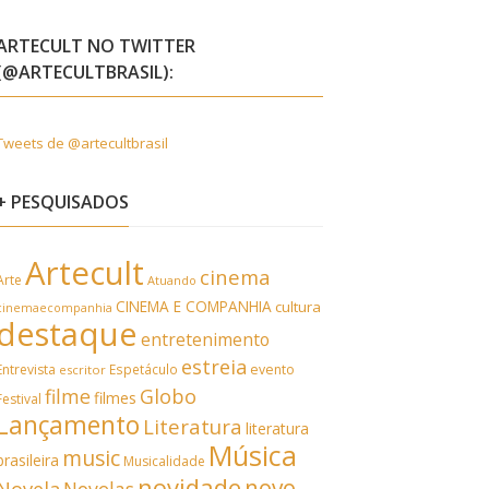
ARTECULT NO TWITTER
(@ARTECULTBRASIL):
Tweets de @artecultbrasil
+ PESQUISADOS
Artecult
cinema
Arte
Atuando
CINEMA E COMPANHIA
cultura
cinemaecompanhia
destaque
entretenimento
estreia
Entrevista
Espetáculo
evento
escritor
filme
Globo
filmes
Festival
Lançamento
Literatura
literatura
Música
music
brasileira
Musicalidade
novidade
novo