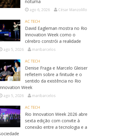
noturna
ago 6, 2026
César Manzolillo
AC TECH
David Eagleman mostra no Rio
Innovation Week como o
cérebro constrói a realidade
ago 5, 2026
maribarcelos
AC TECH
Denise Fraga e Marcelo Gleiser
refletem sobre a finitude e o
sentido da existência no Rio
Innovation Week
ago 5, 2026
maribarcelos
AC TECH
Rio Innovation Week 2026 abre
sexta edição com convite à
conexão entre a tecnologia e a
sociedade