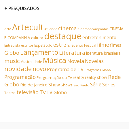
+ PESQUISADOS
Artecult
cinema
CINEMA
Arte
Atuando
cinemaecompanhia
destaque
entretenimento
E COMPANHIA
cultura
estreia
filme
filmes
Entrevista
Espetáculo
evento
Festival
escritor
Lançamento
Literatura
Globo
literatura brasileira
Música
music
Novela
Novelas
Musicalidade
novidade
novo
Programa de TV
Programas Globo
Rede
Programação
reality
reality show
Programação da Tv
Globo
Série
Show
Séries
Rio de Janeiro
Shows
São Paulo
Tv
televisão
TV Globo
Teatro