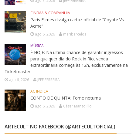
ago 7, 2026
JEFF FERREIRA
CINEMA & COMPANHIA
Paris Filmes divulga cartaz oficial de “Coyote Vs.
Acme”
ago 6, 2026
maribarcelos
MÚSICA
É HOJE: Na última chance de garantir ingressos
para qualquer dia do Rock in Rio, venda
extraordinária começa às 12h, exclusivamente na
Ticketmaster
ago 6, 2026
JEFF FERREIRA
AC INDICA
CONTO DE QUINTA: Fome noturna
ago 6, 2026
César Manzolillo
ARTECULT NO FACEBOOK (@ARTECULTOFICIAL):