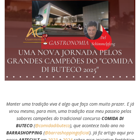
Manter uma tradição viva é algo que faço com muito prazer. E já
virou mesmo, para mim, uma tradição esse meu passeio pelos
sabores campeões do tradicional concurso
COMIDA DI
BUTECO
(
@comidadibuteco
), que acontece todo ano no
BARRASHOPPING
(
@barrashoppingoficial
). Já fiz artigo aqui pro
nosso
ARTECULT
em
2023
e
2024
sobre essa iniciativa fantástica