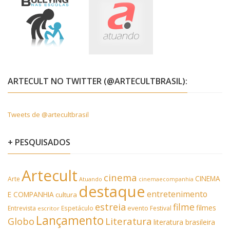
ARTECULT NO TWITTER (@ARTECULTBRASIL):
Tweets de @artecultbrasil
+ PESQUISADOS
Artecult
cinema
CINEMA
Arte
Atuando
cinemaecompanhia
destaque
entretenimento
E COMPANHIA
cultura
estreia
filme
filmes
Entrevista
Espetáculo
evento
Festival
escritor
Lançamento
Literatura
Globo
literatura brasileira