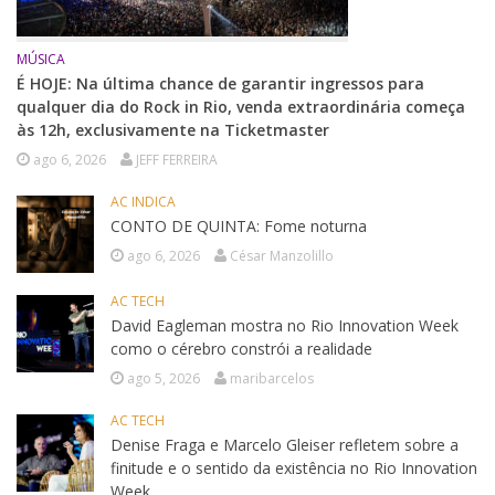
MÚSICA
É HOJE: Na última chance de garantir ingressos para
qualquer dia do Rock in Rio, venda extraordinária começa
às 12h, exclusivamente na Ticketmaster
ago 6, 2026
JEFF FERREIRA
AC INDICA
CONTO DE QUINTA: Fome noturna
ago 6, 2026
César Manzolillo
AC TECH
David Eagleman mostra no Rio Innovation Week
como o cérebro constrói a realidade
ago 5, 2026
maribarcelos
AC TECH
Denise Fraga e Marcelo Gleiser refletem sobre a
finitude e o sentido da existência no Rio Innovation
Week