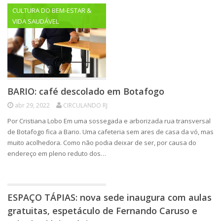
CULTURA DO BEM-ESTAR &
VIDA SAUDÁVEL
BARIO: café descolado em Botafogo
abr 29, 2022
CIRCULANDO RJ
Por Cristiana Lobo Em uma sossegada e arborizada rua transversal
de Botafogo fica a Bario. Uma cafeteria sem ares de casa da vó, mas
muito acolhedora. Como não podia deixar de ser, por causa do
endereço em pleno reduto dos…
ATUANDO - ARTES CÊNICAS &
ESPAÇO TÁPIAS: nova sede inaugura com aulas
MUSICAIS
gratuitas, espetáculo de Fernando Caruso e