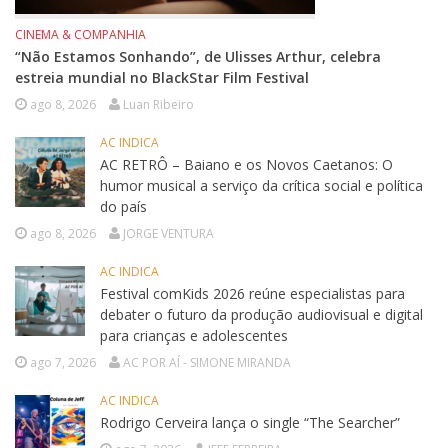
CINEMA & COMPANHIA
“Não Estamos Sonhando”, de Ulisses Arthur, celebra
estreia mundial no BlackStar Film Festival
ago 8, 2026
Luan Ribeiro
AC INDICA
AC RETRÔ – Baiano e os Novos Caetanos: O
humor musical a serviço da crítica social e política
do país
ago 8, 2026
JORGE VENTURA
AC INDICA
Festival comKids 2026 reúne especialistas para
debater o futuro da produção audiovisual e digital
para crianças e adolescentes
ago 7, 2026
AC POR AÍ - SIMONE MIRANDA
AC INDICA
Rodrigo Cerveira lança o single “The Searcher”