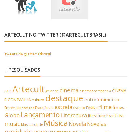
ARTECULT NO TWITTER (@ARTECULTBRASIL):
Tweets de @artecultbrasil
+ PESQUISADOS
Artecult
cinema
CINEMA
Arte
Atuando
cinemaecompanhia
destaque
entretenimento
E COMPANHIA
cultura
estreia
filme
filmes
Entrevista
Espetáculo
evento
Festival
escritor
Lançamento
Literatura
Globo
literatura brasileira
Música
music
Novela
Novelas
Musicalidade
novidade
novo