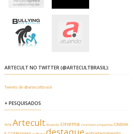
ARTECULT NO TWITTER (@ARTECULTBRASIL):
Tweets de @artecultbrasil
+ PESQUISADOS
Artecult
cinema
CINEMA
Arte
Atuando
cinemaecompanhia
destaque
entretenimento
E COMPANHIA
cultura