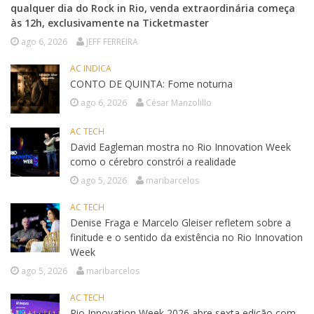
qualquer dia do Rock in Rio, venda extraordinária começa
às 12h, exclusivamente na Ticketmaster
ago 6, 2026
JEFF FERREIRA
AC INDICA
CONTO DE QUINTA: Fome noturna
ago 6, 2026
César Manzolillo
AC TECH
David Eagleman mostra no Rio Innovation Week
como o cérebro constrói a realidade
ago 5, 2026
maribarcelos
AC TECH
Denise Fraga e Marcelo Gleiser refletem sobre a
finitude e o sentido da existência no Rio Innovation
Week
ago 5, 2026
maribarcelos
AC TECH
Rio Innovation Week 2026 abre sexta edição com