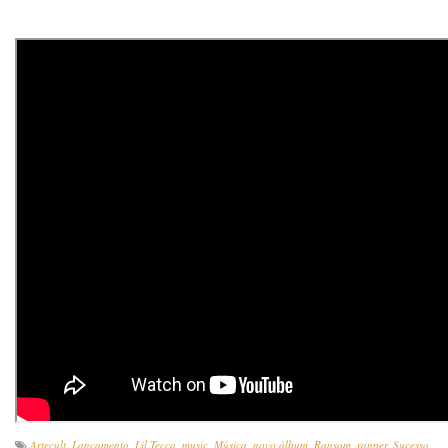
Com o
hit
“Ransom” (
https://umusicbrazil.lnk.to/RansomPR
), o
cantor de apenas 17 anos, já superou 700 milhões
de
streams
no Spotify e mais de 270 milhões de visualizações
no YouTube. Lil Tecca já possui mais de cinco bilhões
de
streams
e o recorde de maior período de tempo no 1° lugar,
na história do SoundCloud, com a faixa “Ransom”.
Artecult
,
Lançamento
,
Lil Tecca
,
music
,
Música
,
novo álbum
,
Ransom
,
rapper
,
Sucesso
,