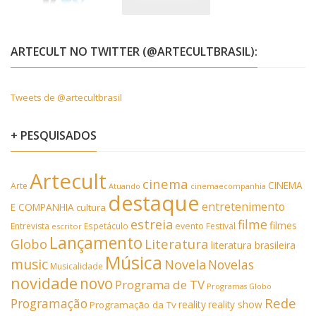
ARTECULT NO TWITTER (@ARTECULTBRASIL):
Tweets de @artecultbrasil
+ PESQUISADOS
Artecult
cinema
CINEMA
Arte
Atuando
cinemaecompanhia
destaque
entretenimento
E COMPANHIA
cultura
estreia
filme
filmes
Entrevista
Espetáculo
evento
Festival
escritor
Lançamento
Literatura
Globo
literatura brasileira
Música
music
Novela
Novelas
Musicalidade
novidade
novo
Programa de TV
Programas Globo
Rede
Programação
reality
reality show
Programação da Tv