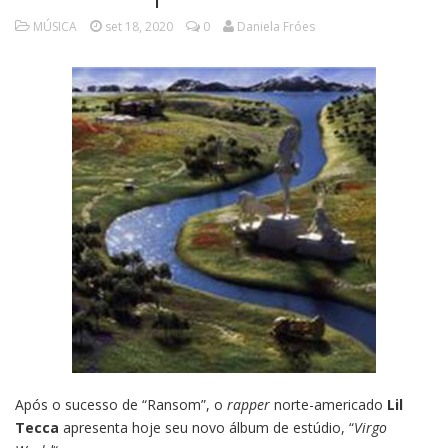
MÚSICA
set 18, 2020
0
Daniela Fróes
Após o sucesso de “Ransom”, o
rapper
norte-americado
Lil
Tecca
apresenta hoje seu novo álbum de estúdio, “
Virgo