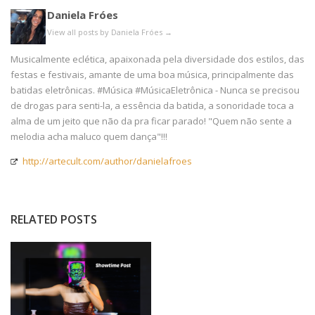
Daniela Fróes
View all posts by Daniela Fróes
→
Musicalmente eclética, apaixonada pela diversidade dos estilos, das
festas e festivais, amante de uma boa música, principalmente das
batidas eletrônicas. #Música #MúsicaEletrônica - Nunca se precisou
de drogas para senti-la, a essência da batida, a sonoridade toca a
alma de um jeito que não da pra ficar parado! "Quem não sente a
melodia acha maluco quem dança"!!!
http://artecult.com/author/danielafroes
RELATED POSTS