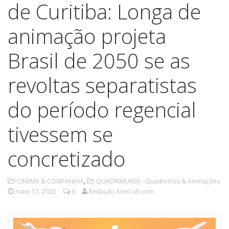
de Curitiba: Longa de
animação projeta
Brasil de 2050 se as
revoltas separatistas
do período regencial
tivessem se
concretizado
CINEMA & COMPANHIA
,
QUADRIMUNDI - Quadrinhos & Animações
maio 12, 2025
0
Redação ArteCult.com