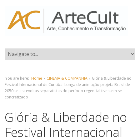
You are here:
Home
›
CINEMA & COMPANHIA
›
Glória & Liberdade no
Festival Internacional de Curitiba: Longa de animação projeta Brasil de
2050 se as revoltas separatistas do período regencial tivessem se
concretizado
Glória & Liberdade no
Festival Internacional