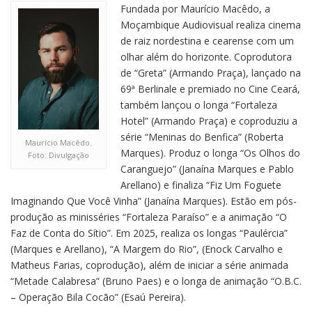
Fundada por Maurício Macêdo, a
Moçambique Audiovisual realiza cinema
de raiz nordestina e cearense com um
olhar além do horizonte. Coprodutora
de “Greta” (Armando Praça), lançado na
69ª Berlinale e premiado no Cine Ceará,
também lançou o longa “Fortaleza
Hotel” (Armando Praça) e coproduziu a
série “Meninas do Benfica” (Roberta
Maurício Macêdo.
Marques). Produz o longa “Os Olhos do
Foto: Divulgação
Caranguejo” (Janaína Marques e Pablo
Arellano) e finaliza “Fiz Um Foguete
Imaginando Que Você Vinha” (Janaína Marques). Estão em pós-
produção as minisséries “Fortaleza Paraíso” e a animação “O
Faz de Conta do Sítio”. Em 2025, realiza os longas “Paulércia”
(Marques e Arellano), “A Margem do Rio”, (Enock Carvalho e
Matheus Farias, coprodução), além de iniciar a série animada
“Metade Calabresa” (Bruno Paes) e o longa de animação “O.B.C.
– Operação Bila Cocão” (Esaú Pereira).