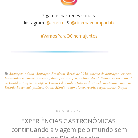
Siga-nos nas redes sociais!
Instagram:
@artecult
&
@cinemaecompanhia
#VamosParaOCinemaJuntos
Animação Adulta
,
Animação Brasileira
,
Brasil de 2050
,
cinema de animação
,
cinema
independente
,
cinema nacional
,
destaque
,
distopia
,
estética visual
,
Festival Internacional
de Curitiba
,
Ficção-Científica
,
Glória Liberdade
,
História do Brasil
,
identidade nacional
,
Período Regencial
,
política
,
QuadriMundi
,
regionalismo
,
revoltas separatistas
,
Utopia
PREVIOUS POST
EXPERIÊNCIAS GASTRONÔMICAS:
continuando a viagem pelo mundo sem