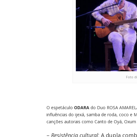
Foto d
O espetáculo
ODARA
do Duo ROSA AMARELA
influências do ijexá, samba de roda, coco e 
canções autorais como Canto de Oyá, Oxum e
–
Resistência cultural
: A dupla comb