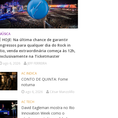
MÚSICA
É HOJE: Na última chance de garantir
ingressos para qualquer dia do Rock in
Rio, venda extraordinária começa às 12h,
exclusivamente na Ticketmaster
ago 6, 2026
JEFF FERREIRA
AC INDICA
CONTO DE QUINTA: Fome
noturna
ago 6, 2026
César Manzolillo
AC TECH
David Eagleman mostra no Rio
Innovation Week como o