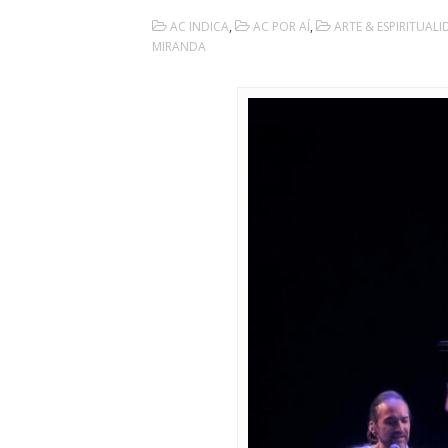
AC INDICA
,
AC POR AÍ
,
ARTE & ESPIRITUAL
MIRANDA