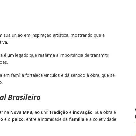
 sua união em inspiração artística, mostrando que a
iva.
la é um legado que reafirma a importância de transmitir
ções.
ida em família fortalece vínculos e dá sentido à obra, que se
o.
l Brasileiro
ar na
Nova MPB
, ao unir
tradição
e
inovação
. Sua obra é
ro
e o
palco
, entre a intimidade da
família
e a coletividade