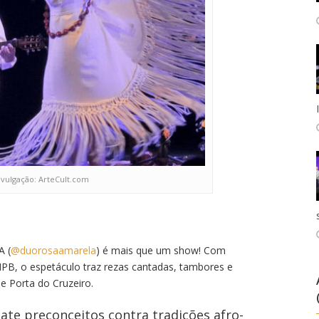
ivulgação: ArteCult.com
 (
@duorosaamarela
) é mais que um show! Com
MPB, o espetáculo traz rezas cantadas, tambores e
 Porta do Cruzeiro.
ate preconceitos contra tradições afro-