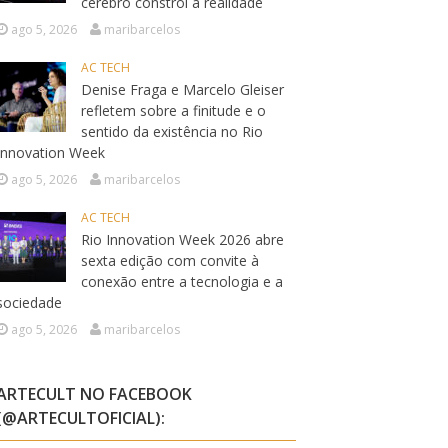
cérebro constrói a realidade
ago 5, 2026
maribarcelos
AC TECH
Denise Fraga e Marcelo Gleiser
refletem sobre a finitude e o
sentido da existência no Rio
Innovation Week
ago 5, 2026
maribarcelos
AC TECH
Rio Innovation Week 2026 abre
sexta edição com convite à
conexão entre a tecnologia e a
sociedade
ago 5, 2026
maribarcelos
ARTECULT NO FACEBOOK
(@ARTECULTOFICIAL):