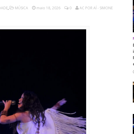
IDADE
,
MÚSICA
maio 18, 2026
0
AC POR AÍ - SIMONE