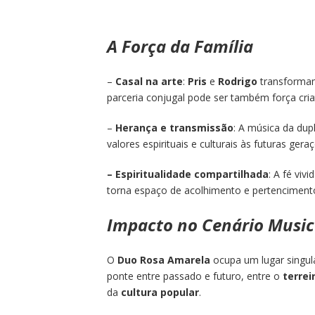
A Força da Família
–
Casal na arte
:
Pris
e
Rodrigo
transformam
parceria conjugal pode ser também força criat
–
Herança e transmissão
: A música da dup
valores espirituais e culturais às futuras gera
– Espiritualidade compartilhada
: A fé viv
torna espaço de acolhimento e pertenciment
Impacto no Cenário Musica
O
Duo Rosa Amarela
ocupa um lugar singul
ponte entre passado e futuro, entre o
terrei
da
cultura popular
.