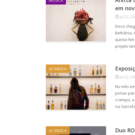
Anitta 
MÚSICA
em nov
jul 23, 2
Disco cheg
Bethânia, 
quinta-fei
projeto la
Exposi
AC INDICA
jul 22, 2
No mês em 
portas par
o tempo, a 
na Garrafa
Duo RO
AC INDICA