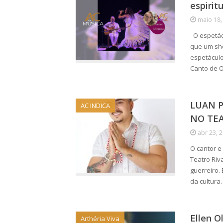
espirit
maio 18,
O espetác
que um sho
espetáculo
Canto de 
LUAN 
AC INDICA
NO TEA
abr 23, 
O cantor e
Teatro Riv
guerreiro.
da cultura
Ellen O
Arthéria Viva