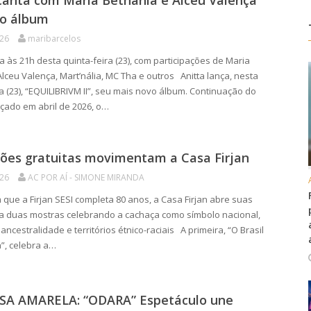
canta com Maria Bethânia e Alceu Valença
o álbum
026
maribarcelos
a às 21h desta quinta-feira (23), com participações de Maria
Alceu Valença, Mart’nália, MC Tha e outros Anitta lança, nesta
ra (23), “EQUILIBRIVM II”, seu mais novo álbum. Continuação do
nçado em abril de 2026, o…
ções gratuitas movimentam a Casa Firjan
026
AC POR AÍ - SIMONE MIRANDA
que a Firjan SESI completa 80 anos, a Casa Firjan abre suas
a duas mostras celebrando a cachaça como símbolo nacional,
ancestralidade e territórios étnico-raciais A primeira, “O Brasil
”, celebra a…
SA AMARELA: “ODARA” Espetáculo une