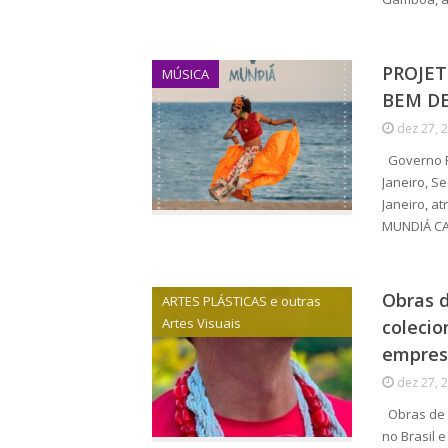
PROJE
MÚSICA
BEM DE
dez 27, 
Governo Fe
Janeiro, S
Janeiro, a
MUNDIÁ CA
Obras d
ARTES PLÁSTICAS e outras
Artes Visuais
colecio
empresá
dez 27, 
Obras de E
no Brasil 