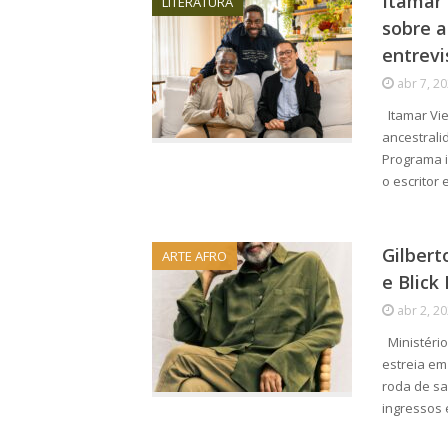
Itamar 
LITERATURA
sobre a
entrevi
abr 7, 2
Itamar Vie
ancestrali
Programa in
o escritor
Gilbert
ARTE AFRO
e Blick
abr 2, 2
Ministério
estreia em
roda de sa
ingressos