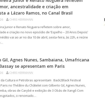
Vieira Junior e Renato Noguera refletem
mor, ancestralidade e criação em
sta a Lázaro Ramos, no Canal Brasil
026
CHRIS HERRMANN
ira Junior e Renato Noguera refletem sobre amor,
dade e criação no novo episódio de ‘Espelho – 20 Anos Depois’
édito vai ao ar no dia 10 de abril, sexta-feira, às 22h, e reúne
 e…
o Gil, Agnes Nunes, Sambaiana, Umafricana
 Bassay se apresentam em Paris
026
CHRIS HERRMANN
 da Cultura e Petrobras apresentam Back2Black Festival
 Paris no Théâtre du Châtelet com Gilberto Gil, Agnes Nunes,
mba, obras de Carybé e exibição de 3 Obás de Xangô Com
 esgotados, o renomado…