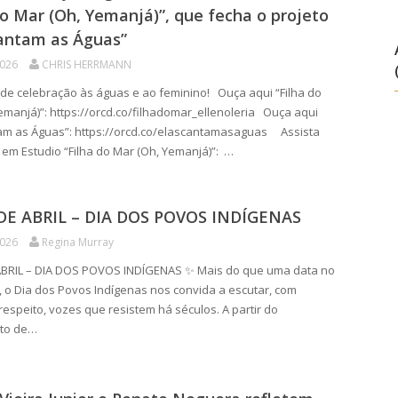
do Mar (Oh, Yemanjá)”, que fecha o projeto
Cantam as Águas”
2026
CHRIS HERRMANN
e celebração às águas e ao feminino! Ouça aqui “Filha do
emanjá)”: https://orcd.co/filhadomar_ellenoleria Ouça aqui
am as Águas”: https://orcd.co/elascantamasaguas Assista
 em Estudio “Filha do Mar (Oh, Yemanjá)”: …
 DE ABRIL – DIA DOS POVOS INDÍGENAS
2026
Regina Murray
 ABRIL – DIA DOS POVOS INDÍGENAS ✨ Mais do que uma data no
, o Dia dos Povos Indígenas nos convida a escutar, com
respeito, vozes que resistem há séculos. A partir do
to de…