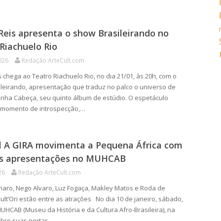
Reis apresenta o show Brasileirando no
Riachuelo Rio
026
Redação ArteCult.com
s chega ao Teatro Riachuelo Rio, no dia 21/01, às 20h, com o
leirando, apresentação que traduz no palco o universo de
nha Cabeça, seu quinto álbum de estúdio. O espetáculo
m momento de introspecção,…
al A GIRA movimenta a Pequena África com
as apresentações no MUHCAB
26
Redação ArteCult.com
aro, Nego Alvaro, Luz Fogaça, Makley Matos e Roda de
ult’Ori estão entre as atrações No dia 10 de janeiro, sábado,
MUHCAB (Museu da História e da Cultura Afro-Brasileira), na
bre suas portas…