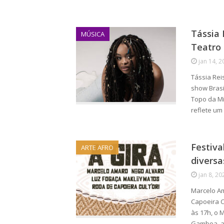
Tássia 
MÚSICA
Teatro 
jan 14, 2
Tássia Rei
show Brasi
Topo da Mi
reflete u
Festiv
ARTE AFRO
divers
jan 8, 20
Marcelo Am
Capoeira C
às 17h, o 
Gamboa, a