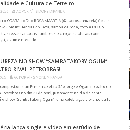
ualidade e Cultura de Terreiro
 2026
AC POR AÍ - SIMONE MIRANDA
ulo ODARA do Duo ROSA AMARELA (@duorosaamarela) é mais
w! Com influências do ijexá, samba de roda, coco e MPB, o
 traz rezas cantadas, tambores e canções autorais como
Oyá, Oxum e Porta do…
PUREZA NO SHOW “SAMBATAKORY OGUM”
TRO RIVAL PETROBRAS!
2026
AC POR AÍ - SIMONE MIRANDA
 compositor Luan Pureza celebra São Jorge e Ogum no palco do
al Petrobras no dia 23 de abril, justamente no dia do santo
 É o show “SambaTakory Ogum”, uma celebração vibrante da fé,
…
léria lança single e vídeo em estúdio de