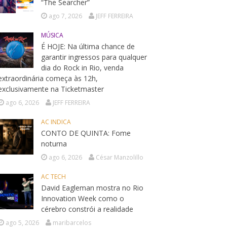
“The Searcher”
ago 7, 2026
JEFF FERREIRA
MÚSICA
É HOJE: Na última chance de
garantir ingressos para qualquer
dia do Rock in Rio, venda
extraordinária começa às 12h,
exclusivamente na Ticketmaster
ago 6, 2026
JEFF FERREIRA
AC INDICA
CONTO DE QUINTA: Fome
noturna
ago 6, 2026
César Manzolillo
AC TECH
David Eagleman mostra no Rio
Innovation Week como o
cérebro constrói a realidade
ago 5, 2026
maribarcelos