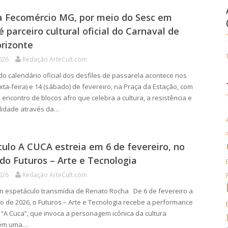
a Fecomércio MG, por meio do Sesc em
é parceiro cultural oficial do Carnaval de
rizonte
026
Redação ArteCult.com
o calendário oficial dos desfiles de passarela acontece nos
exta-feira) e 14 (sábado) de fevereiro, na Praça da Estação, com
encontro de blocos afro que celebra a cultura, a resistência e
lidade através da…
ulo A CUCA estreia em 6 de fevereiro, no
do Futuros – Arte e Tecnologia
026
Redação ArteCult.com
 espetáculo transmídia de Renato Rocha De 6 de fevereiro a
o de 2026, o Futuros – Arte e Tecnologia recebe a performance
 “A Cuca”, que invoca a personagem icônica da cultura
a em uma…