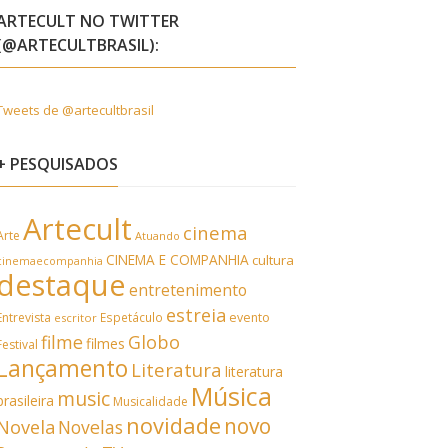
ARTECULT NO TWITTER
(@ARTECULTBRASIL):
Tweets de @artecultbrasil
+ PESQUISADOS
Artecult
cinema
Arte
Atuando
CINEMA E COMPANHIA
cultura
cinemaecompanhia
destaque
entretenimento
estreia
Entrevista
Espetáculo
evento
escritor
filme
Globo
filmes
Festival
Lançamento
Literatura
literatura
Música
music
brasileira
Musicalidade
novidade
novo
Novela
Novelas