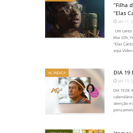
“Filha 
“Elas 
abr 17, 
Um canto d
Mar (Oh, Y
“Elas Cant
aqui Vídeo
DIA 19
AC INDICA
abr 10, 
DIA 19 DE
calendário
atenção e 
pensamen