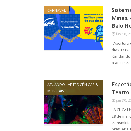
Sistem
CARNAVAL
Minas, 
Belo Ho
fev 10, 2
Abertura d
dias 13 (s
Kandandu, 
a ancestra
Espetác
ATUANDO - ARTES CÊNICAS &
MUSICAIS
Teatro 
jan 30, 2
A CUCA Um
29 de març
transmídia
brasileir