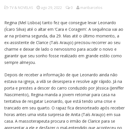
TV & NOVELAS
ago 29, 2022
0
maribarcelos
Regina (Mel Lisboa) tanto fez que consegue levar Leonardo
(Ícaro Silva) até o altar em ‘Cara e Coragem’. A sequência vai ao
ar na próxima segunda, dia 29. Mas até o último momento, a
ex-assistente de Clarice (Taís Araujo) precisou recorrer ao seu
charme e deixar de lado o nervosismo para acudir o noivo e
garantir que seu sonho fosse realizado em grande estilo como
sempre almejou.
Depois de receber a informação de que Leonardo ainda não
estava na igreja, a vilã se desespera e resolve agir rápido. Já na
porta e prestes a descer do carro conduzido por Jéssica (Jeniffer
Nascimento), Regina manda a jovem retornar para casa na
tentativa de resgatar Leonardo, que está tendo uma crise e
trancado em seu quarto. O rapaz fica desnorteado após receber
horas antes uma visita surpresa de Anita (Taís Araujo) em sua
casa. A massoterapeuta procura o irmão de Clarice para se
apresentar a ele e desfazer o mal-entendido que aconteceu no