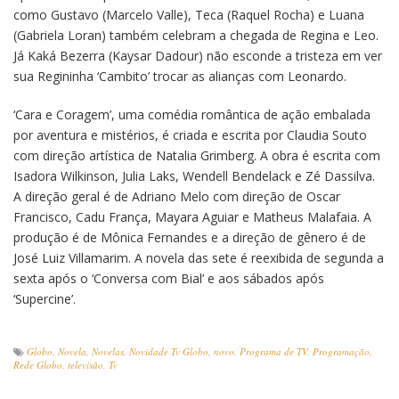
como Gustavo (Marcelo Valle), Teca (Raquel Rocha) e Luana
(Gabriela Loran) também celebram a chegada de Regina e Leo.
Já Kaká Bezerra (Kaysar Dadour) não esconde a tristeza em ver
sua Regininha ‘Cambito’ trocar as alianças com Leonardo.
‘Cara e Coragem’, uma comédia romântica de ação embalada
por aventura e mistérios, é criada e escrita por Claudia Souto
com direção artística de Natalia Grimberg. A obra é escrita com
Isadora Wilkinson, Julia Laks, Wendell Bendelack e Zé Dassilva.
A direção geral é de Adriano Melo com direção de Oscar
Francisco, Cadu França, Mayara Aguiar e Matheus Malafaia. A
produção é de Mônica Fernandes e a direção de gênero é de
José Luiz Villamarim. A novela das sete é reexibida de segunda a
sexta após o ‘Conversa com Bial’ e aos sábados após
‘Supercine’.
Globo
,
Novela
,
Novelas
,
Novidade Tv Globo
,
novo
,
Programa de TV
,
Programação
,
Rede Globo
,
televisão
,
Tv