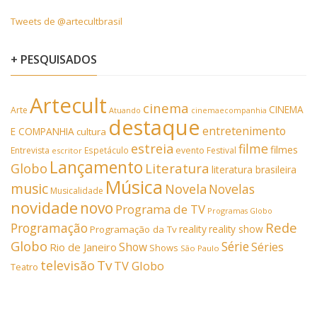
Tweets de @artecultbrasil
+ PESQUISADOS
Artecult
cinema
CINEMA
Arte
Atuando
cinemaecompanhia
destaque
entretenimento
E COMPANHIA
cultura
estreia
filme
filmes
Entrevista
Espetáculo
evento
Festival
escritor
Lançamento
Literatura
Globo
literatura brasileira
Música
music
Novela
Novelas
Musicalidade
novidade
novo
Programa de TV
Programas Globo
Rede
Programação
reality
reality show
Programação da Tv
Globo
Série
Show
Séries
Rio de Janeiro
Shows
São Paulo
Tv
televisão
TV Globo
Teatro