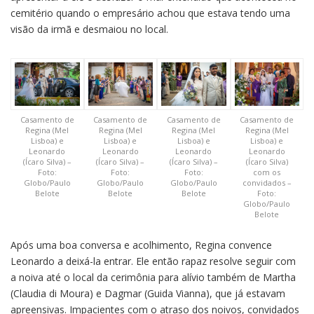
cemitério quando o empresário achou que estava tendo uma
visão da irmã e desmaiou no local.
Casamento de
Casamento de
Casamento de
Casamento de
Regina (Mel
Regina (Mel
Regina (Mel
Regina (Mel
Lisboa) e
Lisboa) e
Lisboa) e
Lisboa) e
Leonardo
Leonardo
Leonardo
Leonardo
(Ícaro Silva) –
(Ícaro Silva) –
(Ícaro Silva) –
(Ícaro Silva)
Foto:
Foto:
Foto:
com os
Globo/Paulo
Globo/Paulo
Globo/Paulo
convidados –
Belote
Belote
Belote
Foto:
Globo/Paulo
Belote
Após uma boa conversa e acolhimento, Regina convence
Leonardo a deixá-la entrar. Ele então rapaz resolve seguir com
a noiva até o local da cerimônia para alívio também de Martha
(Claudia di Moura) e Dagmar (Guida Vianna), que já estavam
apreensivas. Impacientes com o atraso dos noivos, convidados