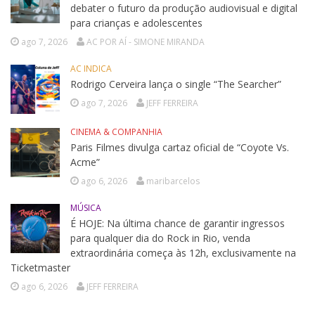
debater o futuro da produção audiovisual e digital
para crianças e adolescentes
ago 7, 2026
AC POR AÍ - SIMONE MIRANDA
AC INDICA
Rodrigo Cerveira lança o single “The Searcher”
ago 7, 2026
JEFF FERREIRA
CINEMA & COMPANHIA
Paris Filmes divulga cartaz oficial de “Coyote Vs.
Acme”
ago 6, 2026
maribarcelos
MÚSICA
É HOJE: Na última chance de garantir ingressos
para qualquer dia do Rock in Rio, venda
extraordinária começa às 12h, exclusivamente na
Ticketmaster
ago 6, 2026
JEFF FERREIRA