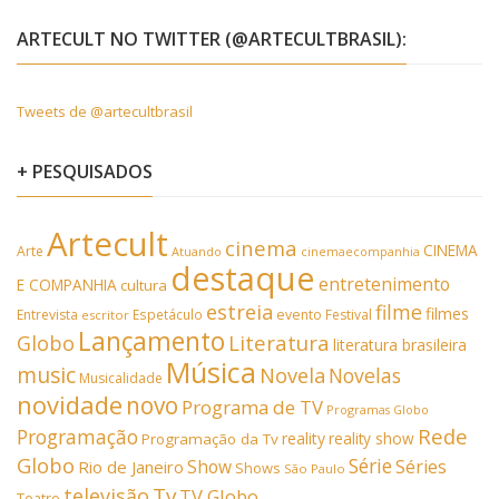
ARTECULT NO TWITTER (@ARTECULTBRASIL):
Tweets de @artecultbrasil
+ PESQUISADOS
Artecult
cinema
CINEMA
Arte
Atuando
cinemaecompanhia
destaque
entretenimento
E COMPANHIA
cultura
estreia
filme
filmes
Entrevista
Espetáculo
evento
Festival
escritor
Lançamento
Literatura
Globo
literatura brasileira
Música
music
Novela
Novelas
Musicalidade
novidade
novo
Programa de TV
Programas Globo
Rede
Programação
reality
reality show
Programação da Tv
Globo
Série
Show
Séries
Rio de Janeiro
Shows
São Paulo
Tv
televisão
TV Globo
Teatro