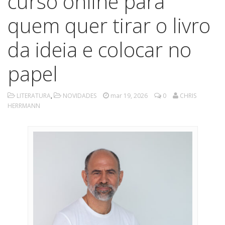
curso online para
quem quer tirar o livro
da ideia e colocar no
papel
LITERATURA
,
NOVIDADES
mar 19, 2026
0
CHRIS
HERRMANN