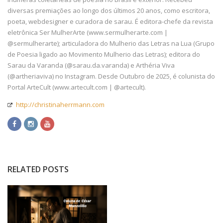
diversas premiações ao longo dos últimos 20 anos, como escritora,
poeta, webdesigner e curadora de sarau. É editora-chefe da revista
eletrônica Ser MulherArte (www.sermulherarte.com |
@sermulherarte); articuladora do Mulherio das Letras na Lua (Grupo
de Poesia ligado ao Movimento Mulherio das Letras); editora do
Sarau da Varanda (@sarau.da.varanda) e Arthéria Viva
(@artheriaviva) no Instagram. Desde Outubro de 2025, é colunista do
Portal ArteCult (www.artecult.com | @artecult).
http://christinaherrmann.com
RELATED POSTS