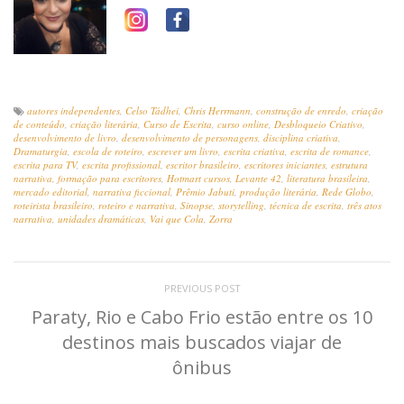
autores independentes
,
Celso Tádhei
,
Chris Herrmann
,
construção de enredo
,
criação
de conteúdo
,
criação literária
,
Curso de Escrita
,
curso online
,
Desbloqueio Criativo
,
desenvolvimento de livro
,
desenvolvimento de personagens
,
disciplina criativa
,
Dramaturgia
,
escola de roteiro
,
escrever um livro
,
escrita criativa
,
escrita de romance
,
escrita para TV
,
escrita profissional
,
escritor brasileiro
,
escritores iniciantes
,
estrutura
narrativa
,
formação para escritores
,
Hotmart cursos
,
Levante 42
,
literatura brasileira
,
mercado editorial
,
narrativa ficcional
,
Prêmio Jabuti
,
produção literária
,
Rede Globo
,
roteirista brasileiro
,
roteiro e narrativa
,
Sinopse
,
storytelling
,
técnica de escrita
,
três atos
narrativa
,
unidades dramáticas
,
Vai que Cola
,
Zorra
PREVIOUS POST
Paraty, Rio e Cabo Frio estão entre os 10
destinos mais buscados viajar de
ônibus