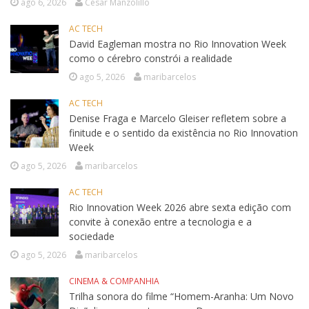
ago 6, 2026
César Manzolillo
AC TECH
David Eagleman mostra no Rio Innovation Week
como o cérebro constrói a realidade
ago 5, 2026
maribarcelos
AC TECH
Denise Fraga e Marcelo Gleiser refletem sobre a
finitude e o sentido da existência no Rio Innovation
Week
ago 5, 2026
maribarcelos
AC TECH
Rio Innovation Week 2026 abre sexta edição com
convite à conexão entre a tecnologia e a
sociedade
ago 5, 2026
maribarcelos
CINEMA & COMPANHIA
Trilha sonora do filme “Homem-Aranha: Um Novo