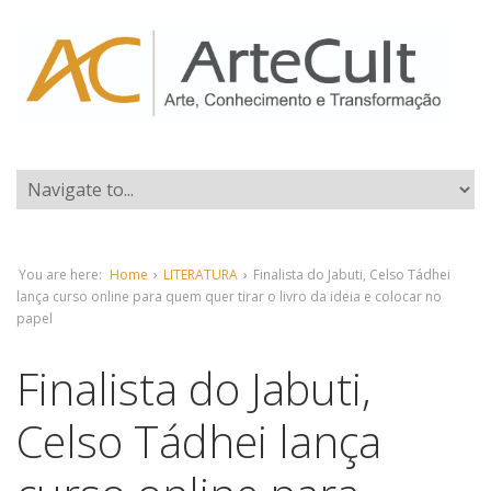
You are here:
Home
›
LITERATURA
›
Finalista do Jabuti, Celso Tádhei
lança curso online para quem quer tirar o livro da ideia e colocar no
papel
Finalista do Jabuti,
Celso Tádhei lança