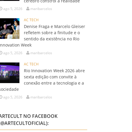
cérebro constrói a realidade
ago 5, 2026
maribarcelos
AC TECH
Denise Fraga e Marcelo Gleiser
refletem sobre a finitude e o
sentido da existência no Rio
Innovation Week
ago 5, 2026
maribarcelos
AC TECH
Rio Innovation Week 2026 abre
sexta edição com convite à
conexão entre a tecnologia e a
sociedade
ago 5, 2026
maribarcelos
ARTECULT NO FACEBOOK
(@ARTECULTOFICIAL):