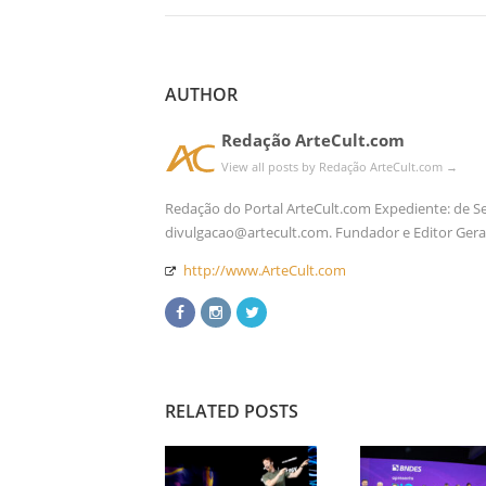
AUTHOR
Redação ArteCult.com
View all posts by Redação ArteCult.com
→
Redação do Portal ArteCult.com Expediente: de Seg 
divulgacao@artecult.com. Fundador e Editor Gera
http://www.ArteCult.com
RELATED POSTS