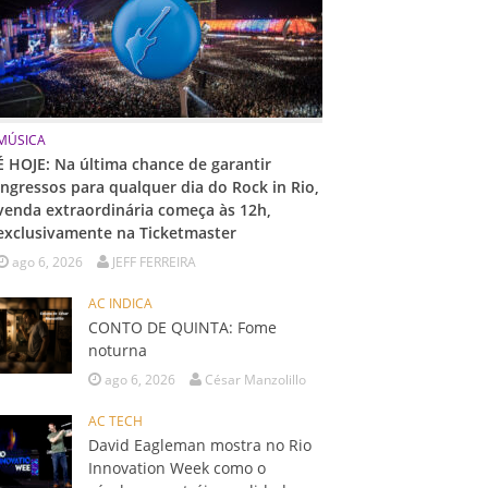
MÚSICA
É HOJE: Na última chance de garantir
ingressos para qualquer dia do Rock in Rio,
venda extraordinária começa às 12h,
exclusivamente na Ticketmaster
ago 6, 2026
JEFF FERREIRA
AC INDICA
CONTO DE QUINTA: Fome
noturna
ago 6, 2026
César Manzolillo
AC TECH
David Eagleman mostra no Rio
Innovation Week como o