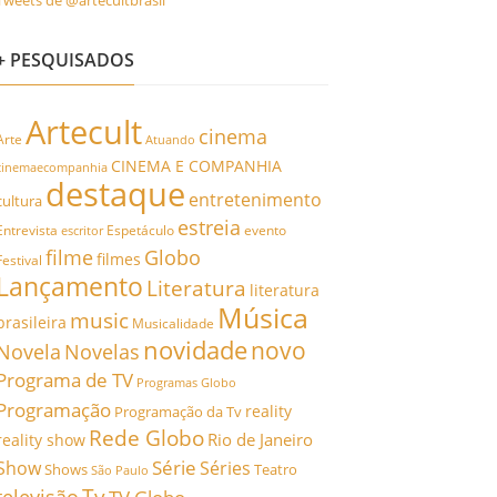
Tweets de @artecultbrasil
+ PESQUISADOS
Artecult
cinema
Arte
Atuando
CINEMA E COMPANHIA
cinemaecompanhia
destaque
entretenimento
cultura
estreia
Entrevista
Espetáculo
evento
escritor
filme
Globo
filmes
Festival
Lançamento
Literatura
literatura
Música
music
brasileira
Musicalidade
novidade
novo
Novela
Novelas
Programa de TV
Programas Globo
Programação
reality
Programação da Tv
Rede Globo
Rio de Janeiro
reality show
Série
Show
Séries
Shows
Teatro
São Paulo