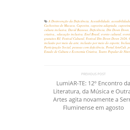
A Desinvenção da Deficiência
,
Acessibilidade
,
acessibilidade
Cachoeiras de Macacu
,
Capoeira
,
capoeira adaptada
,
capoeira
cultura inclusiva
,
David Bassous
,
Deficiência
,
Din Down Down
criativa.
,
educação inclusiva
,
Enel Brasil
,
evento cultural
,
event
gratuitos RJ
,
Festival Cultural
,
Festival Din Down Down 2026
,
inclusão por meio da arte
,
inclusão por meio do esporte
,
Inclus
Participação Social
,
pessoas com deficiência
,
Portal ArteCult
,
p
Estado de Cultura e Economia Criativa
,
Teatro Popular de Niter
PREVIOUS POST
LumiAR-TE: 12º Encontro d
Literatura, da Música e Outr
Artes agita novamente a Ser
Fluminense em agosto