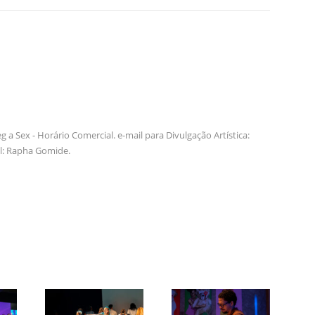
a Sex - Horário Comercial. e-mail para Divulgação Artística:
l: Rapha Gomide.