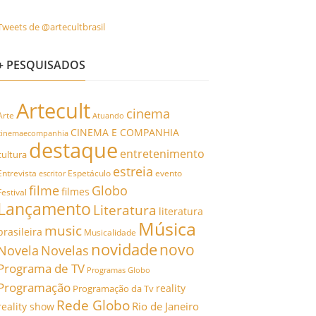
Tweets de @artecultbrasil
+ PESQUISADOS
Artecult
cinema
Arte
Atuando
CINEMA E COMPANHIA
cinemaecompanhia
destaque
entretenimento
cultura
estreia
Entrevista
Espetáculo
evento
escritor
filme
Globo
filmes
Festival
Lançamento
Literatura
literatura
Música
music
brasileira
Musicalidade
novidade
novo
Novela
Novelas
Programa de TV
Programas Globo
Programação
reality
Programação da Tv
Rede Globo
Rio de Janeiro
reality show