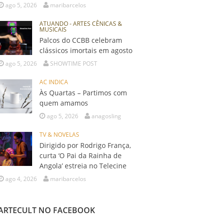
ago 5, 2026
maribarcelos
ATUANDO - ARTES CÊNICAS &
MUSICAIS
Palcos do CCBB celebram
clássicos imortais em agosto
ago 5, 2026
SHOWTIME POST
AC INDICA
Às Quartas – Partimos com
quem amamos
ago 5, 2026
anagosling
TV & NOVELAS
Dirigido por Rodrigo França,
curta ‘O Pai da Rainha de
Angola’ estreia no Telecine
ago 4, 2026
maribarcelos
ARTECULT NO FACEBOOK