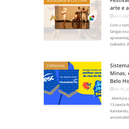
Festiva
SOCIEDADE & CULTURA
arte e 
jul 3, 20
Com o tema
Gingas ocu
apresentaç
(sábado), 
Sistem
CARNAVAL
Minas, 
Belo Ho
fev 10, 2
Abertura do
13 (sexta-f
Kandandu, e
ancestrali