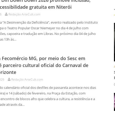
l Din Down Down 2026 promove inclusão,
acessibilidade gratuita em Niterói
26
Redação ArteCult.com
 “A Desinvenção da Deficiência”, evento realizado pelo Instituto
pa o Teatro Popular Oscar Niemeyer no dia 4 de julho com
ões, capoeira e tradução em Libras. No próximo dia 04 de julho
das 13h às…
a Fecomércio MG, por meio do Sesc em
é parceiro cultural oficial do Carnaval de
rizonte
026
Redação ArteCult.com
 calendário oficial dos desfiles de passarela acontece nos dias
eira) e 14 (sábado) de fevereiro, na Praça da Estação, com
ncontro de blocos afro que celebra a cultura, a resistência e a
dade através da…