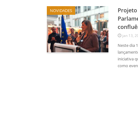
Projeto
NOVIDADES
Parlame
confluê
jan 13, 2
Neste dia 
lançamento
iniciativa 
como event