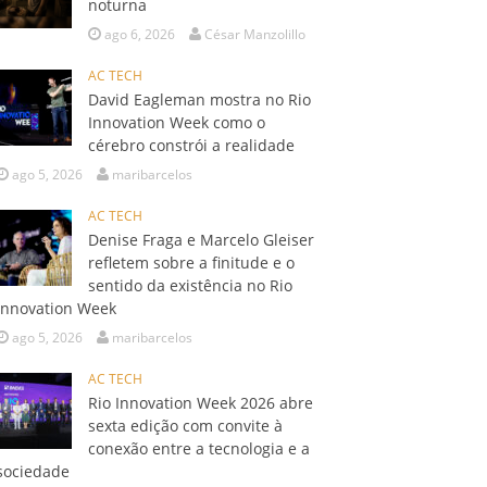
noturna
ago 6, 2026
César Manzolillo
AC TECH
David Eagleman mostra no Rio
Innovation Week como o
cérebro constrói a realidade
ago 5, 2026
maribarcelos
AC TECH
Denise Fraga e Marcelo Gleiser
refletem sobre a finitude e o
sentido da existência no Rio
Innovation Week
ago 5, 2026
maribarcelos
AC TECH
Rio Innovation Week 2026 abre
sexta edição com convite à
conexão entre a tecnologia e a
sociedade