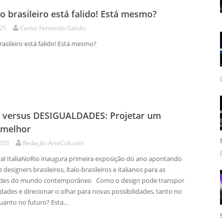
o brasileiro está falido! Está mesmo?
025
Carlos Fernando Galvão
do brasileiro está falido! Está mesmo?
 versus DESIGUALDADES: Projetar um
melhor
2025
Redação ArteCult.com
ral ItaliaNoRio inaugura primeira exposição do ano apontando
 designers brasileiros, ítalo-brasileiros e italianos para as
ades do mundo contemporâneo Como o design pode transpor
dades e direcionar o olhar para novas possibilidades, tanto no
uanto no futuro? Esta…