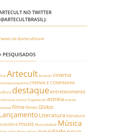
ARTECULT NO TWITTER
(@ARTECULTBRASIL):
Tweets de @artecultbrasil
+ PESQUISADOS
Artecult
cinema
Arte
Atuando
CINEMA E COMPANHIA
cinemaecompanhia
destaque
entretenimento
cultura
estreia
Entrevista
Espetáculo
evento
escritor
filme
Globo
filmes
Festival
Lançamento
Literatura
literatura
Música
music
brasileira
Musicalidade
novidade
novo