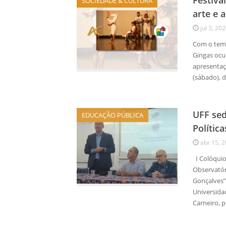
Festiva
SOCIEDADE & CULTURA
arte e 
jul 3, 20
Com o tema
Gingas ocu
apresentaç
(sábado), 
UFF sed
EDUCAÇÃO PÚBLICA
Polític
abr 15, 
I Colóquio
Observatóri
Gonçalves”
Universida
Carneiro, p