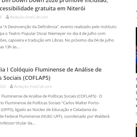
l Din Down Down 2026 promove inclusão,
acessibilidade gratuita em Niterói
26
Redação ArteCult.com
 “A Desinvenção da Deficiência”, evento realizado pelo Instituto
pa o Teatro Popular Oscar Niemeyer no dia 4 de julho com
ões, capoeira e tradução em Libras. No próximo dia 04 de julho
das 13h às…
ia I Colóquio Fluminense de Análise de
as Sociais (COFLAPS)
2026
Redação ArteCult.com
 Fluminense de Análise de Políticas Sociais (COFLAPS) O
o Fluminense de Políticas Sociais “Carlos Walter Porto-
 (OFPS), ligado ao Núcleo de Educação e Cidadania da
de Federal Fluminense (NUEC-UFF), coordenado por Waldeck
rofessor titular da…