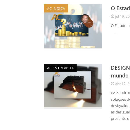
O Estad
AC INDICA
jul 19, 2
O Esta
…
DESIGN
AC ENTREVISTA
mundo 
abr 17, 
Polo Cultu
soluções de
desiguald
as desigual
presente q