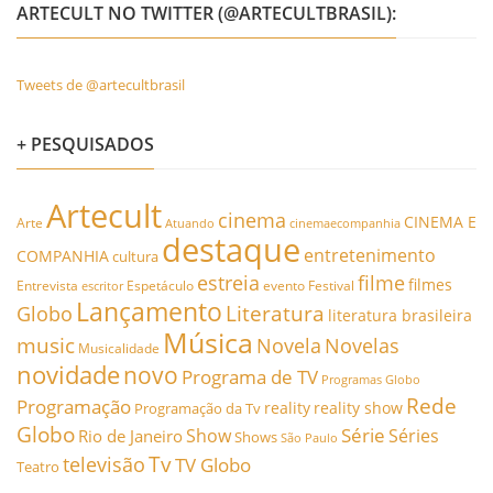
ARTECULT NO TWITTER (@ARTECULTBRASIL):
Tweets de @artecultbrasil
+ PESQUISADOS
Artecult
cinema
CINEMA E
Arte
Atuando
cinemaecompanhia
destaque
entretenimento
COMPANHIA
cultura
estreia
filme
filmes
Entrevista
Espetáculo
evento
Festival
escritor
Lançamento
Literatura
Globo
literatura brasileira
Música
music
Novela
Novelas
Musicalidade
novidade
novo
Programa de TV
Programas Globo
Rede
Programação
reality
reality show
Programação da Tv
Globo
Série
Show
Séries
Rio de Janeiro
Shows
São Paulo
Tv
televisão
TV Globo
Teatro