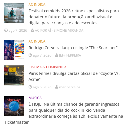
AC INDICA
Festival comKids 2026 reúne especialistas para
debater o futuro da produção audiovisual e
digital para crianças e adolescentes
ago 7, 2026
AC POR AÍ - SIMONE MIRANDA
AC INDICA
Rodrigo Cerveira lança o single “The Searcher”
ago 7, 2026
JEFF FERREIRA
CINEMA & COMPANHIA
Paris Filmes divulga cartaz oficial de “Coyote Vs.
Acme”
ago 6, 2026
maribarcelos
MÚSICA
É HOJE: Na última chance de garantir ingressos
para qualquer dia do Rock in Rio, venda
extraordinária começa às 12h, exclusivamente na
Ticketmaster