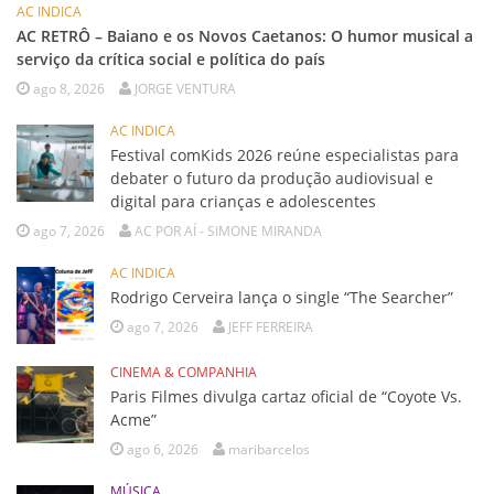
AC INDICA
AC RETRÔ – Baiano e os Novos Caetanos: O humor musical a
serviço da crítica social e política do país
ago 8, 2026
JORGE VENTURA
AC INDICA
Festival comKids 2026 reúne especialistas para
debater o futuro da produção audiovisual e
digital para crianças e adolescentes
ago 7, 2026
AC POR AÍ - SIMONE MIRANDA
AC INDICA
Rodrigo Cerveira lança o single “The Searcher”
ago 7, 2026
JEFF FERREIRA
CINEMA & COMPANHIA
Paris Filmes divulga cartaz oficial de “Coyote Vs.
Acme”
ago 6, 2026
maribarcelos
MÚSICA