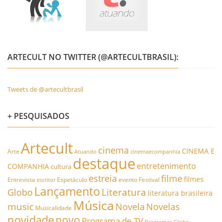
ARTECULT NO TWITTER (@ARTECULTBRASIL):
Tweets de @artecultbrasil
+ PESQUISADOS
Artecult
cinema
CINEMA E
Arte
Atuando
cinemaecompanhia
destaque
entretenimento
COMPANHIA
cultura
estreia
filme
filmes
Entrevista
Espetáculo
evento
Festival
escritor
Lançamento
Literatura
Globo
literatura brasileira
Música
music
Novela
Novelas
Musicalidade
novidade
novo
Programa de TV
Programas Globo