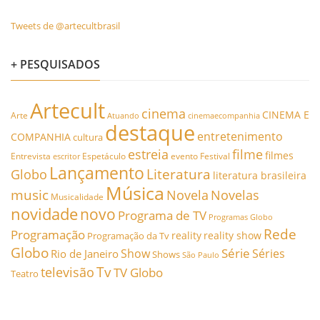
Tweets de @artecultbrasil
+ PESQUISADOS
Artecult
cinema
CINEMA E
Arte
Atuando
cinemaecompanhia
destaque
entretenimento
COMPANHIA
cultura
estreia
filme
filmes
Entrevista
Espetáculo
evento
Festival
escritor
Lançamento
Literatura
Globo
literatura brasileira
Música
music
Novela
Novelas
Musicalidade
novidade
novo
Programa de TV
Programas Globo
Rede
Programação
reality
reality show
Programação da Tv
Globo
Série
Show
Séries
Rio de Janeiro
Shows
São Paulo
Tv
televisão
TV Globo
Teatro