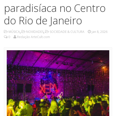
paradisíaca no Centro
do Rio de Janeiro
MÚSICA
,
NOVIDADES
,
SOCIEDADE & CULTURA
jan 8, 2026
0
Redação ArteCult.com