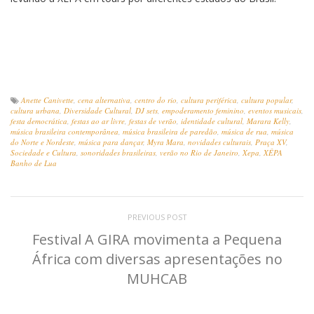
Anette Canivette
,
cena alternativa
,
centro do rio
,
cultura periférica
,
cultura popular
,
cultura urbana
,
Diversidade Cultural
,
DJ sets
,
empoderamento feminino
,
eventos musicais
,
festa democrática
,
festas ao ar livre
,
festas de verão
,
identidade cultural
,
Marara Kelly
,
música brasileira contemporânea
,
música brasileira de paredão
,
música de rua
,
música
do Norte e Nordeste
,
música para dançar
,
Myra Mara
,
novidades culturais
,
Praça XV
,
Sociedade e Cultura
,
sonoridades brasileiras
,
verão no Rio de Janeiro
,
Xepa
,
XÊPA
Banho de Lua
PREVIOUS POST
Festival A GIRA movimenta a Pequena
África com diversas apresentações no
MUHCAB