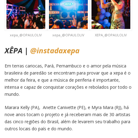
xepa_@OPAULOLIV
xepa_@OPAULOLIV
XEPA_@OPAULOLIV
XÊPA |
@instadaxepa
Em terras cariocas, Pará, Pernambuco e o amor pela música
brasileira de paredão se encontram para provar que a xepa é o
melhor da feira, e que a música de periferia é importante,
intensa e capaz de conquistar corações e rebolados por todo o
mundo.
Marara Kelly (PA), Anette Canivette (PE), e Myra Mara (RJ), há
nove anos tocam o projeto e já receberam mais de 30 artistas
das cinco regiões do Brasil, além de levarem seu trabalho para
outros locais do país e do mundo.