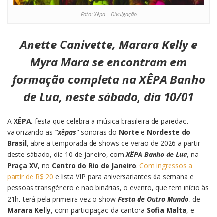
Foto: Xêpa | Divulgação
Anette Canivette, Marara Kelly e
Myra Mara se encontram em
formação completa na XÊPA Banho
de Lua, neste sábado, dia 10/01
A
XÊPA
, festa que celebra a música brasileira de paredão,
valorizando as
“xêpas”
sonoras do
Norte
e
Nordeste do
Brasil
, abre a temporada de shows de verão de 2026 a partir
deste sábado, dia 10 de janeiro, com
XÊPA Banho de Lua
, na
Praça XV
, no
Centro do Rio de Janeiro
.
Com ingressos a
partir de R$ 20
e lista VIP para aniversariantes da semana e
pessoas transgênero e não binárias, o evento, que tem início às
21h, terá pela primeira vez o show
Festa de Outro Mundo
, de
Marara Kelly
, com participação da cantora
Sofia Malta
, e