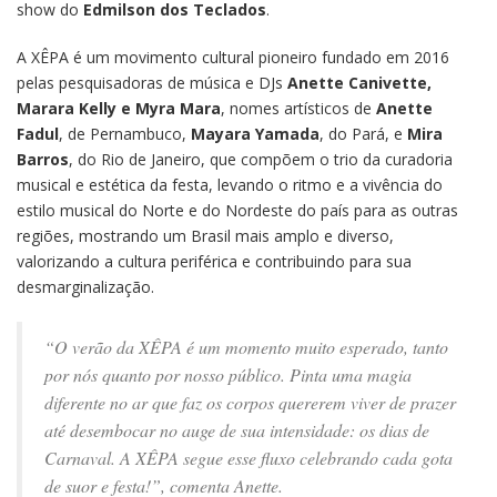
show do
Edmilson dos Teclados
.
A XÊPA é um movimento cultural pioneiro fundado em 2016
pelas pesquisadoras de música e DJs
Anette Canivette,
Marara Kelly e Myra Mara
, nomes artísticos de
Anette
Fadul
, de Pernambuco,
Mayara Yamada
, do Pará, e
Mira
Barros
, do Rio de Janeiro, que compõem o trio da curadoria
musical e estética da festa, levando o ritmo e a vivência do
estilo musical do Norte e do Nordeste do país para as outras
regiões, mostrando um Brasil mais amplo e diverso,
valorizando a cultura periférica e contribuindo para sua
desmarginalização.
“O verão da XÊPA é um momento muito esperado, tanto
por nós quanto por nosso público. Pinta uma magia
diferente no ar que faz os corpos quererem viver de prazer
até desembocar no auge de sua intensidade: os dias de
Carnaval. A XÊPA segue esse fluxo celebrando cada gota
de suor e festa!”, comenta Anette.