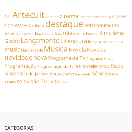
Artecult
cinema
CINEMA
Arte
Atuando
cinemaecompanhia
destaque
entretenimento
E COMPANHIA
cultura
estreia
filme
filmes
Entrevista
Espetáculo
evento
Festival
escritor
Lançamento
Literatura
Globo
literatura brasileira
Música
music
Novela
Novelas
Musicalidade
novidade
novo
Programa de TV
Programas Globo
Rede
Programação
reality
reality show
Programação da Tv
Globo
Série
Show
Séries
Rio de Janeiro
Shows
São Paulo
Tv
televisão
TV Globo
Teatro
CATEGORIAS