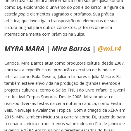
onde cruza sua prática performática com sua pesquisa sonora
como DJ, explorando o universo do
pop
e do
kitsch
, a figura da
estrela
pop
e elementos sagrados e profanos. Sua prática
artística, que investiga a transposição de elementos de sua
cultura original para outros contextos, já foi reconhecida
internacionalmente com prêmios na Suíça.
MYRA MARA | Mira Barros |
@mi.r4_
Carioca, Mira Barros atua como produtora cultural desde 2007,
com vasta experiência na produção executiva de bandas e
artistas como Bala Desejo, Juliana Linhares e Julia Mestre. Ela
também esteve envolvida na produção de grandes eventos e
projetos culturais, como o Salão FNLIJ do Livro Infantil e Juvenil
e o festival Corpas Sonoras. Desde 2008, Mira produziu e
realizou diversas festas na cena noturna carioca, como Festa
Seis, NewLaje e Avalanche Tropical. Com a criação da XÊPA em
2016, Mira também iniciou sua carreira como DJ, trazendo para
o cenário carioca ritmos menos valorizados no Rio de Janeiro e
levando a XÊPA em tours por diferentes estados do Brasil.