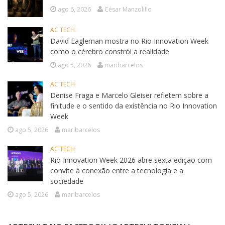
ago 6, 2026
César Manzolillo
AC TECH
David Eagleman mostra no Rio Innovation Week
como o cérebro constrói a realidade
ago 5, 2026
maribarcelos
AC TECH
Denise Fraga e Marcelo Gleiser refletem sobre a
finitude e o sentido da existência no Rio Innovation
Week
ago 5, 2026
maribarcelos
AC TECH
Rio Innovation Week 2026 abre sexta edição com
convite à conexão entre a tecnologia e a
sociedade
ago 5, 2026
maribarcelos