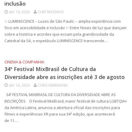
inclusão
abr 19, 2026
CHEF MAZINHO
✨ LUMINISCENCE – Luzes de São Paulo: – amplia experiência com
foco em acessibilidade e inclusão ✨ Entre feixes de luz que dançam
sobre a história e acordes que ecoam pela grandiosidade da
Catedral da Sé, o espetáculo LUMINISCENCE transcende…
CINEMA & COMPANHIA
34º Festival MixBrasil de Cultura da
Diversidade abre as inscrições até 3 de agosto
abr 16, 2026
CHRIS HERRMANN
34º FESTIVAL MIXBRASIL DE CULTURA DA DIVERSIDADE ABRE AS
INSCRIÇÕES O Festival MixBrasil, maior festival de cultura LGBTQIA+
da América Latina, anuncia a abertura oficial das inscrições para
filmes e experiências XR para sua 34ª edição, que acontecerá
de 11…