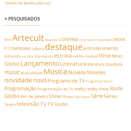
Tweets de @artecultbrasil
+ PESQUISADOS
Artecult
cinema
CINEMA
Arte
Atuando
cinemaecompanhia
destaque
entretenimento
E COMPANHIA
cultura
estreia
filme
filmes
Entrevista
Espetáculo
evento
Festival
escritor
Lançamento
Literatura
Globo
literatura brasileira
Música
music
Novela
Novelas
Musicalidade
novidade
novo
Programa de TV
Programas Globo
Rede
Programação
reality
reality show
Programação da Tv
Globo
Série
Show
Séries
Rio de Janeiro
Shows
São Paulo
Tv
televisão
TV Globo
Teatro