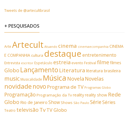
Tweets de @artecultbrasil
+ PESQUISADOS
Artecult
cinema
CINEMA
Arte
Atuando
cinemaecompanhia
destaque
entretenimento
E COMPANHIA
cultura
estreia
filme
filmes
Entrevista
Espetáculo
evento
Festival
escritor
Lançamento
Literatura
Globo
literatura brasileira
Música
music
Novela
Novelas
Musicalidade
novidade
novo
Programa de TV
Programas Globo
Rede
Programação
reality
reality show
Programação da Tv
Globo
Série
Show
Séries
Rio de Janeiro
Shows
São Paulo
Tv
televisão
TV Globo
Teatro