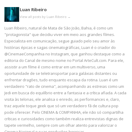
Luan Ribeiro
View all posts by Luan Ribeiro
→
Luan Ribeiro, natural de Mata de São João, Bahia, é como um
"protagonista" que decidiu viver em meio aos grandes filmes.
Especialista em comunicação, segue guiado pelo seu amor às
histórias épicas e sagas cinematográficas, Luan é o criador do
@CinemaeCompanhia no Instagram, que ganhou destaque como a
editoria do Canal de mesmo nome no Portal ArteCult.com. Para ele,
assistir a um filme é como entrar em um multiverso, uma
oportunidade de se teletransportar para galáxias distantes ou
enfrentar dragões, tudo enquanto escapa da rotina. Luan é um
verdadeiro "rato de cinema", acompanhando as estreias como um
Jedi em busca do equilíbrio entre a fantasia e a crítica afiada. A cada
visita às telonas, ele analisa o enredo, as performances e, claro,
traz aquele toque geek que só um verdadeiro fã de cultura pop
pode oferecer. Pelo CINEMA & COMPANHIA, ele não só compartilha
críticas e curiosidades como também realiza entrevistas dignas de
tapete vermelho, sempre com um olhar atento para valorizar o
Cinema Nacional e suas produções heroicas.