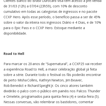
Clientes Banco do Brasil Ourocard Visa têm acesso à pré-venda
de 31/03 (12h) a 07/04 (23h59), com 10% de desconto
cumulativo em todas as categorias de ingressos e no pacote
CCXP Hero. Após esse período, o benefício passa a ser de 45%
sobre o valor da inteira nos ingressos Diário e 4 Dias, e de 10%
para o Epic Pass e o CCXP Hero. Estoque mediante a
disponibilidade.
Road to Hell
Para marcar os 20 anos de “Supernatural”, a CCXP25 vai receber
a experiência Road to Hell, a maior celebração global já feita
sobre a série. Durante todo o festival os fãs poderão encontrar
de perto Misha Collins, Kathryn Newton, Jim Beaver,
Rob Benedict e Richard Speight Jr. Os cinco atores também
dividirão o palco com o público em painéis nos Palcos Thunder
e Omelete, programados para quinta‑feira (4) e sexta‑feira (5).
Nessas conversas, vão relembrar os bastidores, comentar