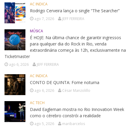
AC INDICA
Rodrigo Cerveira lança o single “The Searcher”
ago 7, 2026
JEFF FERREIRA
MÚSICA
É HOJE: Na última chance de garantir ingressos
para qualquer dia do Rock in Rio, venda
extraordinária começa às 12h, exclusivamente na
Ticketmaster
ago 6, 2026
JEFF FERREIRA
AC INDICA
CONTO DE QUINTA: Fome noturna
ago 6, 2026
César Manzolillo
AC TECH
David Eagleman mostra no Rio Innovation Week
como o cérebro constrói a realidade
ago 5, 2026
maribarcelos