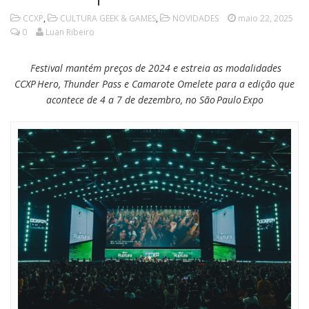
CCXP
,
CULTURA GEEK & GAMES
,
NOVIDADES
maio 22, 2025
0
Luan Ribeiro
Festival mantém preços de 2024 e estreia as modalidades
CCXP Hero, Thunder Pass e Camarote Omelete para a edição que
acontece de 4 a 7 de dezembro, no São Paulo Expo