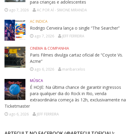
para crianças e adolescentes
ago 7, 2026
AC POR AÍ - SIMONE MIRANDA
AC INDICA
Rodrigo Cerveira lança o single “The Searcher”
ago 7, 2026
JEFF FERREIRA
CINEMA & COMPANHIA
Paris Filmes divulga cartaz oficial de “Coyote Vs.
Acme”
ago 6, 2026
maribarcelos
MÚSICA
É HOJE: Na última chance de garantir ingressos
para qualquer dia do Rock in Rio, venda
extraordinária começa às 12h, exclusivamente na
Ticketmaster
ago 6, 2026
JEFF FERREIRA
ARTECULT NO FACEBOOK (@ARTECULTOFICIAL):