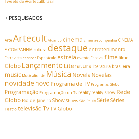
Tweets de @artecultbrasil
+ PESQUISADOS
Artecult
cinema
CINEMA
Arte
Atuando
cinemaecompanhia
destaque
entretenimento
E COMPANHIA
cultura
estreia
filme
filmes
Entrevista
Espetáculo
evento
Festival
escritor
Lançamento
Literatura
Globo
literatura brasileira
Música
music
Novela
Novelas
Musicalidade
novidade
novo
Programa de TV
Programas Globo
Rede
Programação
reality
reality show
Programação da Tv
Globo
Série
Show
Séries
Rio de Janeiro
Shows
São Paulo
Tv
televisão
TV Globo
Teatro