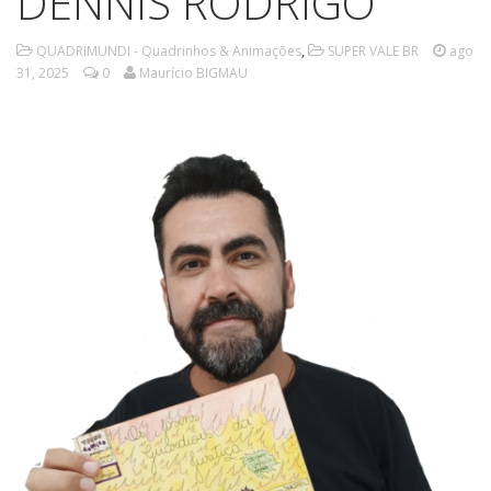
DENNIS RODRIGO
QUADRIMUNDI - Quadrinhos & Animações
,
SUPER VALE BR
ago
31, 2025
0
Maurício BIGMAU