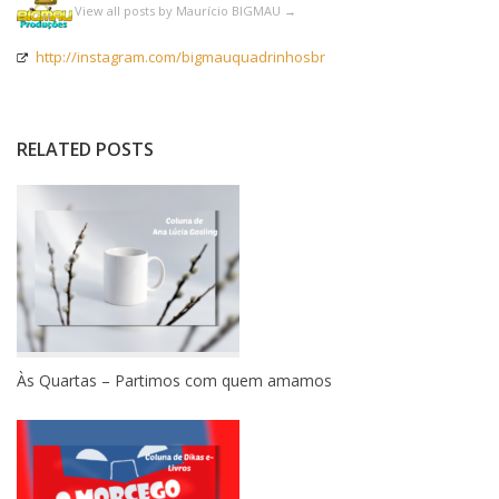
View all posts by Maurício BIGMAU
→
http://instagram.com/bigmauquadrinhosbr
RELATED POSTS
Às Quartas – Partimos com quem amamos