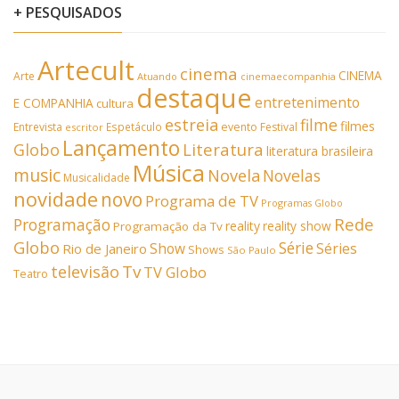
+ PESQUISADOS
Artecult
cinema
CINEMA
Arte
Atuando
cinemaecompanhia
destaque
entretenimento
E COMPANHIA
cultura
estreia
filme
filmes
Entrevista
Espetáculo
evento
Festival
escritor
Lançamento
Literatura
Globo
literatura brasileira
Música
music
Novela
Novelas
Musicalidade
novidade
novo
Programa de TV
Programas Globo
Rede
Programação
reality
reality show
Programação da Tv
Globo
Série
Show
Séries
Rio de Janeiro
Shows
São Paulo
Tv
televisão
TV Globo
Teatro