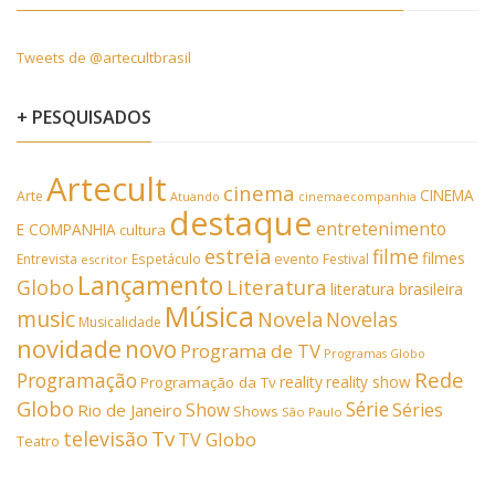
Tweets de @artecultbrasil
+ PESQUISADOS
Artecult
cinema
CINEMA
Arte
Atuando
cinemaecompanhia
destaque
entretenimento
E COMPANHIA
cultura
estreia
filme
filmes
Entrevista
Espetáculo
evento
Festival
escritor
Lançamento
Literatura
Globo
literatura brasileira
Música
music
Novela
Novelas
Musicalidade
novidade
novo
Programa de TV
Programas Globo
Rede
Programação
reality
reality show
Programação da Tv
Globo
Série
Show
Séries
Rio de Janeiro
Shows
São Paulo
Tv
televisão
TV Globo
Teatro