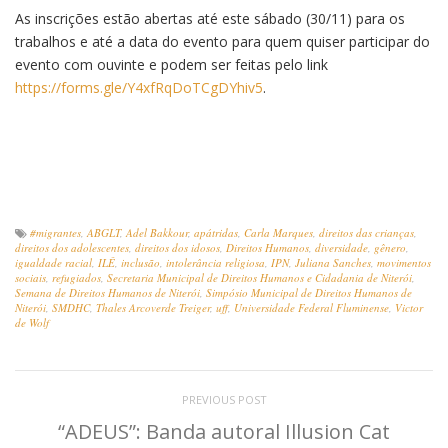
As inscrições estão abertas até este sábado (30/11) para os
trabalhos e até a data do evento para quem quiser participar do
evento com ouvinte e podem ser feitas pelo link
https://forms.gle/Y4xfRqDoTCgDYhiv5
.
#migrantes
,
ABGLT
,
Adel Bakkour
,
apátridas
,
Carla Marques
,
direitos das crianças
,
direitos dos adolescentes
,
direitos dos idosos
,
Direitos Humanos
,
diversidade
,
gênero
,
igualdade racial
,
ILÊ
,
inclusão
,
intolerância religiosa
,
IPN
,
Juliana Sanches
,
movimentos
sociais
,
refugiados
,
Secretaria Municipal de Direitos Humanos e Cidadania de Niterói
,
Semana de Direitos Humanos de Niterói
,
Simpósio Municipal de Direitos Humanos de
Niterói
,
SMDHC
,
Thales Arcoverde Treiger
,
uff
,
Universidade Federal Fluminense
,
Victor
de Wolf
PREVIOUS POST
“ADEUS”: Banda autoral Illusion Cat