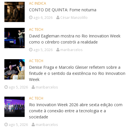
AC INDICA
CONTO DE QUINTA: Fome noturna
ago 6, 2026
César Manzolillo
AC TECH
David Eagleman mostra no Rio Innovation Week
como o cérebro constrói a realidade
ago 5, 2026
maribarcelos
AC TECH
Denise Fraga e Marcelo Gleiser refletem sobre a
finitude e o sentido da existência no Rio Innovation
Week
ago 5, 2026
maribarcelos
AC TECH
Rio Innovation Week 2026 abre sexta edição com
convite à conexão entre a tecnologia e a
sociedade
ago 5, 2026
maribarcelos