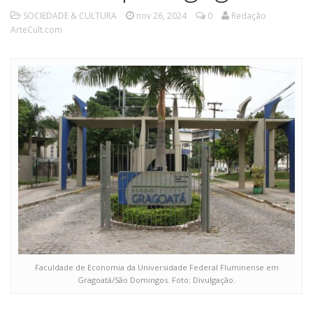
SOCIEDADE & CULTURA
nov 26, 2024
0
Redação
ArteCult.com
Faculdade de Economia da Universidade Federal Fluminense em
Gragoatá/São Domingos. Foto: Divulgação.