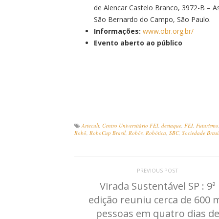
de Alencar Castelo Branco, 3972-B – A
São Bernardo do Campo, São Paulo.
Informações:
www.obr.org.br/
Evento aberto ao público
Artecult
,
Centro Universitário FEI
,
destaque
,
FEI
,
Futurismo
Robô
,
RoboCup Brasil
,
Robôs
,
Robótica
,
SBC
,
Sociedade Brasi
PREVIOUS POST
Virada Sustentável SP : 9ª
edição reuniu cerca de 600 m
pessoas em quatro dias d