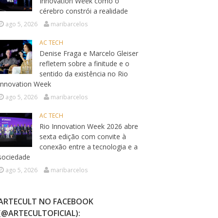
Innovation Week como o
cérebro constrói a realidade
ago 5, 2026
maribarcelos
AC TECH
Denise Fraga e Marcelo Gleiser
refletem sobre a finitude e o
sentido da existência no Rio
Innovation Week
ago 5, 2026
maribarcelos
AC TECH
Rio Innovation Week 2026 abre
sexta edição com convite à
conexão entre a tecnologia e a
sociedade
ago 5, 2026
maribarcelos
ARTECULT NO FACEBOOK
(@ARTECULTOFICIAL):