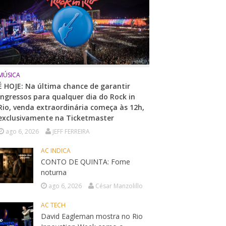
MÚSICA
É HOJE: Na última chance de garantir
ingressos para qualquer dia do Rock in
Rio, venda extraordinária começa às 12h,
exclusivamente na Ticketmaster
ago 6, 2026
JEFF FERREIRA
AC INDICA
CONTO DE QUINTA: Fome
noturna
ago 6, 2026
César Manzolillo
AC TECH
David Eagleman mostra no Rio