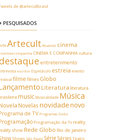
Tweets de @artecultbrasil
+ PESQUISADOS
Artecult
cinema
Arte
Atuando
CINEMA E COMPANHIA
cultura
cinemaecompanhia
destaque
entretenimento
estreia
Entrevista
Espetáculo
evento
escritor
filme
Globo
filmes
Festival
Lançamento
Literatura
literatura
Música
music
brasileira
Musicalidade
novidade
novo
Novela
Novelas
Programa de TV
Programas Globo
Programação
reality
Programação da Tv
Rede Globo
Rio de Janeiro
reality show
Série
Show
Séries
Shows
Teatro
São Paulo