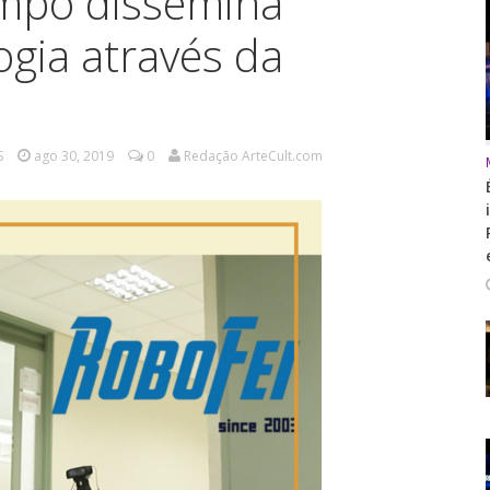
mpo dissemina
ogia através da
S
ago 30, 2019
0
Redação ArteCult.com