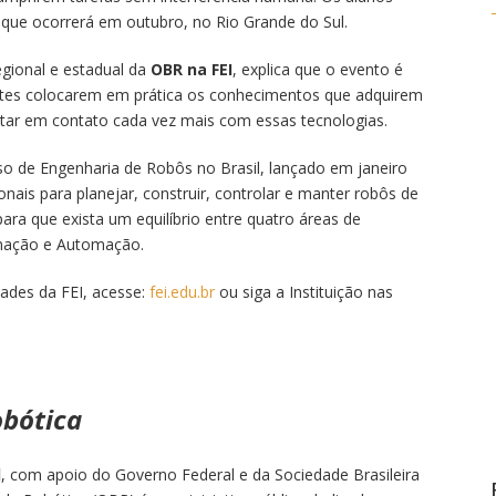
, que ocorrerá em outubro, no Rio Grande do Sul.
egional e estadual da
OBR na FEI
, explica que o evento é
ntes colocarem em prática os conhecimentos que adquirem
star em contato cada vez mais com essas tecnologias.
o de Engenharia de Robôs no Brasil, lançado em janeiro
onais para planejar, construir, controlar e manter robôs de
para que exista um equilíbrio entre quatro áreas de
amação e Automação.
ades da FEI, acesse:
fei.edu.br
ou siga a Instituição nas
obótica
l
, com apoio do Governo Federal e da Sociedade Brasileira