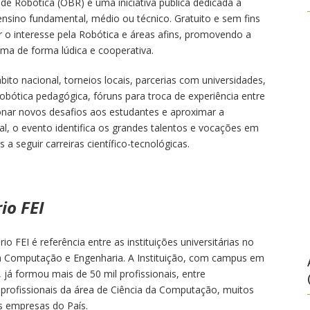
de Robótica (OBR) é uma iniciativa pública dedicada a
ensino fundamental, médio ou técnico. Gratuito e sem fins
ar o interesse pela Robótica e áreas afins, promovendo a
ma de forma lúdica e cooperativa.
to nacional, torneios locais, parcerias com universidades,
robótica pedagógica, fóruns para troca de experiência entre
ionar novos desafios aos estudantes e aproximar a
l, o evento identifica os grandes talentos e vocações em
 a seguir carreiras científico-tecnológicas.
io FEI
o FEI é referência entre as instituições universitárias no
 da Computação e Engenharia. A Instituição, com campus em
 já formou mais de 50 mil profissionais, entre
profissionais da área de Ciência da Computação, muitos
s empresas do País.