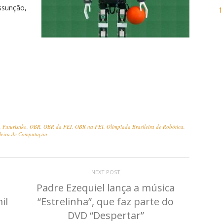
ssunção,
,
Futurístiko
,
OBR
,
OBR da FEI
,
OBR na FEI
,
Olimpiada Brasileira de Robótica
,
leira de Computação
NEXT POST
Padre Ezequiel lança a música
il
“Estrelinha”, que faz parte do
e
DVD “Despertar”