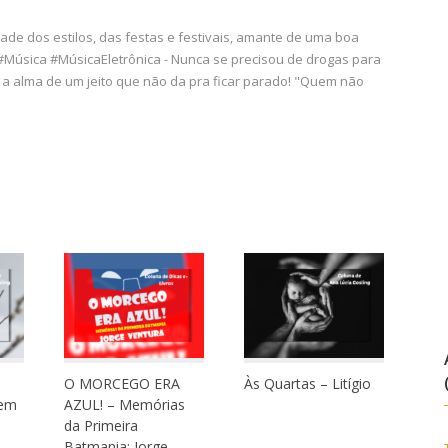
ade dos estilos, das festas e festivais, amante de uma boa
 #Música #MúsicaEletrônica - Nunca se precisou de drogas para
ca a alma de um jeito que não da pra ficar parado! "Quem não
O MORCEGO ERA
Às Quartas – Litígio
uem
AZUL! – Memórias
da Primeira
Batmania: Jorge