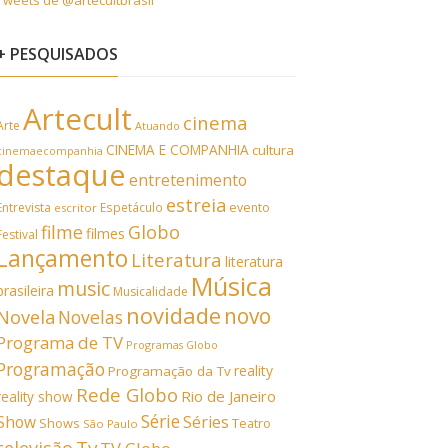
Tweets de @artecultbrasil
+ PESQUISADOS
Artecult
cinema
Arte
Atuando
CINEMA E COMPANHIA
cultura
cinemaecompanhia
destaque
entretenimento
estreia
Entrevista
Espetáculo
evento
escritor
filme
Globo
filmes
Festival
Lançamento
Literatura
literatura
Música
music
brasileira
Musicalidade
novidade
novo
Novela
Novelas
Programa de TV
Programas Globo
Programação
reality
Programação da Tv
Rede Globo
Rio de Janeiro
reality show
Série
Show
Séries
Shows
Teatro
São Paulo