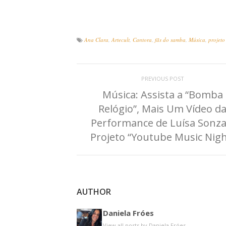
Ana Clara
,
Artecult
,
Cantora
,
fãs do samba
,
Música
,
projeto
PREVIOUS POST
Música: Assista a “Bomba
Relógio”, Mais Um Vídeo d
Performance de Luísa Sonza
Projeto “Youtube Music Nigh
AUTHOR
Daniela Fróes
View all posts by Daniela Fróes
→