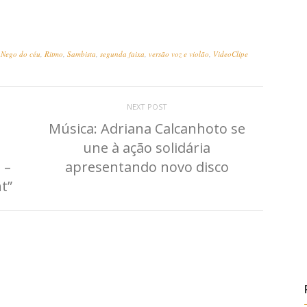
 Nego do céu
,
Ritmo
,
Sambista
,
segunda faixa
,
versão voz e violão
,
VideoClipe
NEXT POST
Música: Adriana Calcanhoto se
a
une à ação solidária
 –
apresentando novo disco
t”