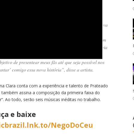
etapa na carreira da cantora, que é uma das vozes
almente. “Tô muito feliz e animada com essa minha nova
ês vão poder ouvir a Ana Clara como nunca ouviram
is músicas, mostrando as minhas raízes do samba, em um
quenta para o meu DVD. O ‘Bate Bola’ já tem essa ideia
a íntima e rápida, um pouco do trabalho que vem pela
jetivo de presentear meus fãs até que seja possível nos
tar’ comigo essa nova história”, disse a artista.
a Clara conta com a experiência e talento de Prateado
o, também assina a composição da primeira faixa do
”. Ao todo, serão seis músicas inéditas no trabalho.
ça e baixe
icbrazil.lnk.to/NegoDoCeu