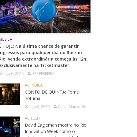
MÚSICA
É HOJE: Na última chance de garantir
ingressos para qualquer dia do Rock in
Rio, venda extraordinária começa às 12h,
exclusivamente na Ticketmaster
ago 6, 2026
JEFF FERREIRA
AC INDICA
CONTO DE QUINTA: Fome
noturna
ago 6, 2026
César Manzolillo
AC TECH
David Eagleman mostra no Rio
Innovation Week como o