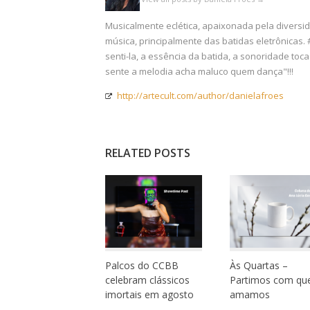
Musicalmente eclética, apaixonada pela diversid
música, principalmente das batidas eletrônicas.
senti-la, a essência da batida, a sonoridade to
sente a melodia acha maluco quem dança"!!!
http://artecult.com/author/danielafroes
RELATED POSTS
Palcos do CCBB
Às Quartas –
celebram clássicos
Partimos com q
imortais em agosto
amamos