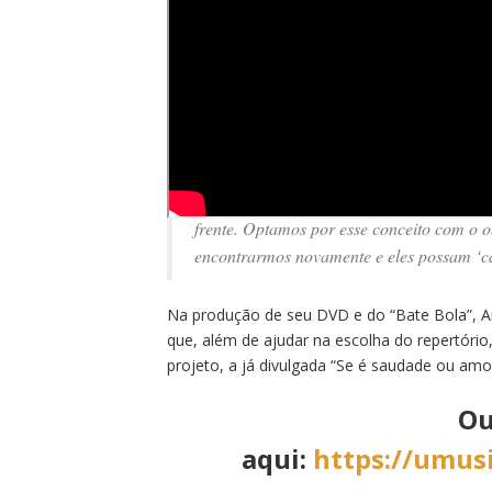
O projeto “Bate Bola” inaugura uma nova 
femininas mais promissoras do samba atu
fase, com esse novo trabalho. Agora, voc
antes. Tivemos a ideia de lançar essas se
novo formato de voz e violão, como um es
de algo que apresenta ao público, de form
frente. Optamos por esse conceito com o ob
encontrarmos novamente e eles possam ‘can
Na produção de seu DVD e do “Bate Bola”, An
que, além de ajudar na escolha do repertóri
projeto, a já divulgada “Se é saudade ou amor
Ou
aqui:
https://umus