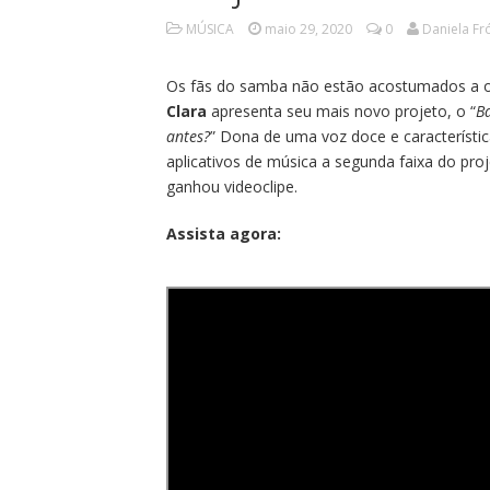
MÚSICA
maio 29, 2020
0
Daniela Fr
Os fãs do samba não estão acostumados a o
Clara
apresenta seu mais novo projeto, o “
B
antes?
” Dona de uma voz doce e característic
aplicativos de música a segunda faixa do pr
ganhou videoclipe.
Assista agora: