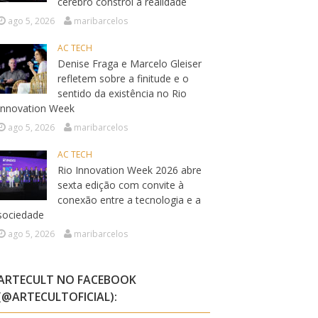
cérebro constrói a realidade
ago 5, 2026
maribarcelos
AC TECH
Denise Fraga e Marcelo Gleiser
refletem sobre a finitude e o
sentido da existência no Rio
Innovation Week
ago 5, 2026
maribarcelos
AC TECH
Rio Innovation Week 2026 abre
sexta edição com convite à
conexão entre a tecnologia e a
sociedade
ago 5, 2026
maribarcelos
ARTECULT NO FACEBOOK
(@ARTECULTOFICIAL):