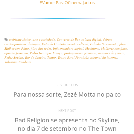
#VamosParaOCinemaJuntos
ambiente tóxico
,
arte e sociedade
,
Conversa de Bar
,
cultura digital
,
debate
contemporâneo
,
destaque
,
Entrada Gratuita
,
evento cultural
,
Fabíula Nascimento
,
filme
Mulher sem Filtro
,
filtro das redes
,
Influenciadora digital
,
Machismo
,
Mulheres sem filtro
,
opinião feminina
,
Pedro Henrique França
,
protagonismo feminino
,
questões de gênero
,
Redes Sociais
,
Rio de Janeiro
,
Teatro
,
Teatro Rival Petrobrás
,
tribunal da internet
,
Valentina Bandeira
PREVIOUS POST
Para nossa sorte, Zezé Motta no palco
NEXT POST
Bad Religion se apresenta no Skyline,
no dia 7 de setembro no The Town