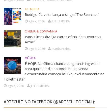
AC INDICA
Rodrigo Cerveira lança o single “The Searcher”
ago 7, 2026
JEFF FERREIRA
CINEMA & COMPANHIA
Paris Filmes divulga cartaz oficial de “Coyote Vs.
Acme”
ago 6, 2026
maribarcelos
MÚSICA
É HOJE: Na última chance de garantir ingressos
para qualquer dia do Rock in Rio, venda
extraordinária começa às 12h, exclusivamente na
Ticketmaster
ago 6, 2026
JEFF FERREIRA
ARTECULT NO FACEBOOK (@ARTECULTOFICIAL):