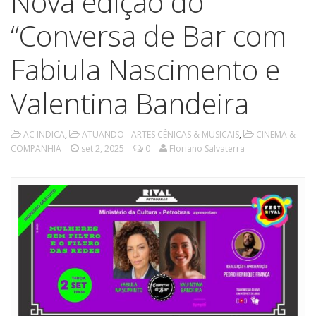
Nova edição do
“Conversa de Bar com
Fabiula Nascimento e
Valentina Bandeira
AC INDICA
,
ATUANDO - ARTES CÊNICAS & MUSICAIS
,
CINEMA &
COMPANHIA
set 2, 2025
0
Floriano Salvaterra