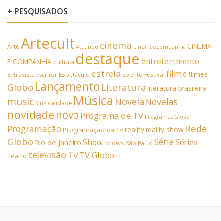
+ PESQUISADOS
Artecult
cinema
CINEMA
Arte
Atuando
cinemaecompanhia
destaque
entretenimento
E COMPANHIA
cultura
estreia
filme
filmes
Entrevista
Espetáculo
evento
Festival
escritor
Lançamento
Literatura
Globo
literatura brasileira
Música
music
Novela
Novelas
Musicalidade
novidade
novo
Programa de TV
Programas Globo
Rede
Programação
reality
reality show
Programação da Tv
Globo
Série
Show
Séries
Rio de Janeiro
Shows
São Paulo
Tv
televisão
TV Globo
Teatro