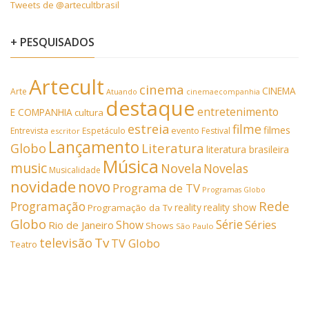
Tweets de @artecultbrasil
+ PESQUISADOS
Artecult
cinema
CINEMA
Arte
Atuando
cinemaecompanhia
destaque
entretenimento
E COMPANHIA
cultura
estreia
filme
filmes
Entrevista
Espetáculo
evento
Festival
escritor
Lançamento
Literatura
Globo
literatura brasileira
Música
music
Novela
Novelas
Musicalidade
novidade
novo
Programa de TV
Programas Globo
Rede
Programação
reality
reality show
Programação da Tv
Globo
Série
Show
Séries
Rio de Janeiro
Shows
São Paulo
Tv
televisão
TV Globo
Teatro