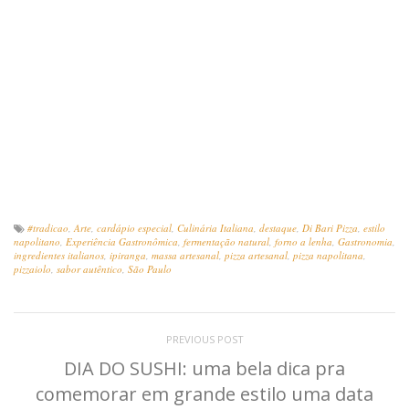
#tradicao
,
Arte
,
cardápio especial
,
Culinária Italiana
,
destaque
,
Di Bari Pizza
,
estilo
napolitano
,
Experiência Gastronômica
,
fermentação natural
,
forno a lenha
,
Gastronomia
,
ingredientes italianos
,
ipiranga
,
massa artesanal
,
pizza artesanal
,
pizza napolitana
,
pizzaiolo
,
sabor autêntico
,
São Paulo
PREVIOUS POST
DIA DO SUSHI: uma bela dica pra
comemorar em grande estilo uma data