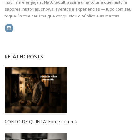
inspiram e engajam. Na ArteCult, assina uma coluna que mistura
sabores, histórias, shows, eventos e experiências — tudo com seu
toque único e carisma que conquistou o público e as marcas.
RELATED POSTS
CONTO DE QUINTA: Fome noturna