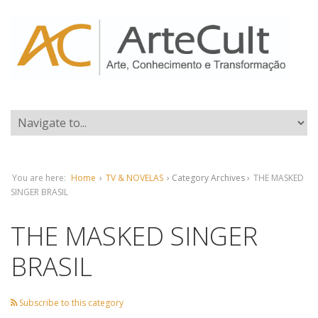
You are here:
Home
›
TV & NOVELAS
› Category Archives ›
THE MASKED
SINGER BRASIL
THE MASKED SINGER
BRASIL
Subscribe to this category