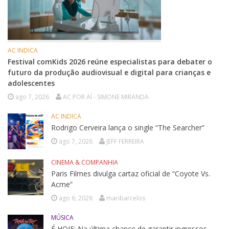
AC INDICA
Festival comKids 2026 reúne especialistas para debater o
futuro da produção audiovisual e digital para crianças e
adolescentes
ago 7, 2026
AC POR AÍ - SIMONE MIRANDA
AC INDICA
Rodrigo Cerveira lança o single “The Searcher”
ago 7, 2026
JEFF FERREIRA
CINEMA & COMPANHIA
Paris Filmes divulga cartaz oficial de “Coyote Vs.
Acme”
ago 6, 2026
maribarcelos
MÚSICA
É HOJE: Na última chance de garantir ingressos