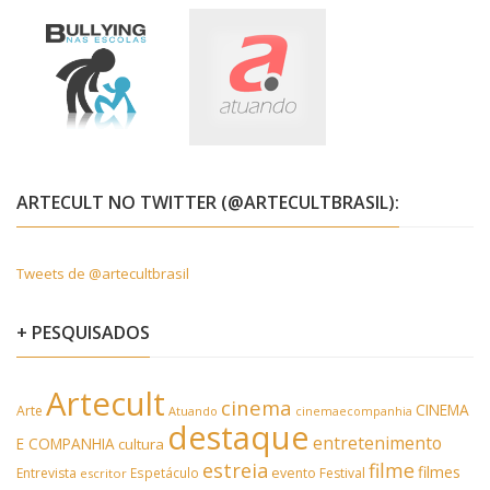
ARTECULT NO TWITTER (@ARTECULTBRASIL):
Tweets de @artecultbrasil
+ PESQUISADOS
Artecult
cinema
CINEMA
Arte
Atuando
cinemaecompanhia
destaque
entretenimento
E COMPANHIA
cultura
estreia
filme
filmes
Entrevista
Espetáculo
evento
Festival
escritor