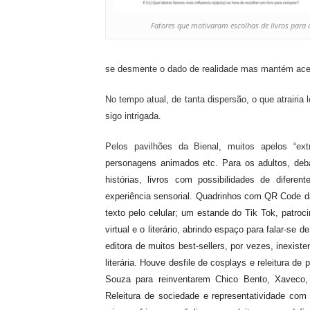
Fatores que motivaram escolhas de livros para 
se desmente o dado de realidade mas mantém aces
No tempo atual, de tanta dispersão, o que atrairia
sigo intrigada.
Pelos pavilhões da Bienal, muitos apelos “extr
personagens animados etc. Para os adultos, deb
histórias,
livros com possibilidades de diferen
experiência sensorial.
Q
uadrinhos com QR Code
d
texto pelo
celular;
u
m estande d
o
Tik Tok,
patroc
virtual e o literário, abrindo
espaço para falar-se de 
editora de
muitos
best-sellers,
por
vezes,
in
existe
literária. Houve d
esfile de cosplays
e
releitura de 
Souza para reinventarem Chico Bento, Xaveco, An
Releitura de sociedade
e
representatividade
com