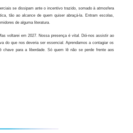
erciais se dissipam
ante o incentivo
trazido
, somad
o
à
atmosfera
tica, tão ao alcance de quem quiser abraçá-la.
Entram
escolas,
midores de
alguma literatura.
Mas voltarei
em 2027. No
ssa presença é
vital. Dói-nos assistir ao
iva do
que nos deveria ser
essencial.
Aprendamos a contagiar os
é
chave
para
a
liberdade. Só quem lê não
se perde
frente aos