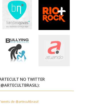
ARTECULT NO TWITTER
(@ARTECULTBRASIL):
Tweets de @artecultbrasil