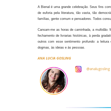
A Bienal é uma grande celebração. Seus fins com
de
euforia
pela
literatura,
tão vasta, tão democrá
famílias, gente comum e pensadores. Todos
consu
C
ansam-
me
as horas de caminhada,
a
multid
ão
.
fechamento de livrarias
históricas, à
perda
gradat
outros com esse sentimento profundo: a
leitura
dogmas, às ideias e às pessoas.
ANA LUCIA GOSLING
@analugosling