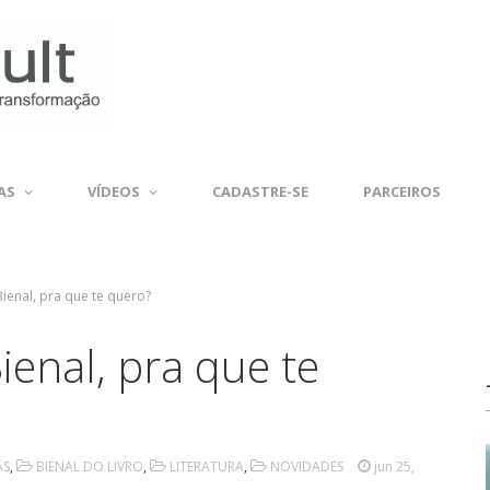
AS
VÍDEOS
CADASTRE-SE
PARCEIROS
ienal, pra que te quero?
enal, pra que te
AS
,
BIENAL DO LIVRO
,
LITERATURA
,
NOVIDADES
jun 25,