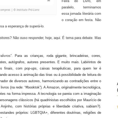
Feira do Livro, em
paralelo, terminamos
compras | © Instituto Pró-Livro
essa jornada literária com
o coração em festa. Não
a a esperança de superá-lo.
 leitores? Não ouso responder, hoje, aqui. É tema para debate. Mas
alivros”.
Para as crianças,
r
oda gigante, brincadeiras, co
res
,
ates, autógrafos, autores
presentes.
E
muito mais. L
abirintos de
tes finais, com pop-ups,
caixas terapêuticas, para quem
ler é
ando acesso à animação das tiras ou à possibilidade de leitura do
inador de
diversos autores,
harmonizando as contradições
entre o
livros (
na rede: “
#booktok”).
A Amazon,
originalmente
tecnológica,
ntes na forma impressa.
A tecnologia se pare
i
a com a imaginação
personagens clássicos (há
quadrinistas
escolhidos por Maurício de
jinho, com histórias próprias e liberdade criativa, sabiam?).
estandes próprios: LGBTQIA+, diferentes doutrinas, religiões de