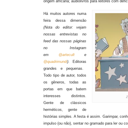
origem africana; a
udiolivros
para leitores com defic
Há muitos autores numa
feira d
essa
dimensão
(Nota do editor: vejam
nossas entrevistas no
feed das nossas páginas
no Instagram
em
@artecult
e
@quadrimundi
)
. E
ditoras
grandes e pequenas.
Todo tipo de autor, todos
os gêneros, todas as
portas em que bate
m
interesses distintos.
Z
Gente de clássicos
herméticos, gente de
histórias
simples
.
A
festa é
assim
. Garimpar, conh
impulso (ou não), sentar no gramado para ler ou co