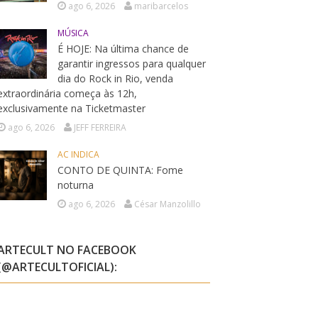
ago 6, 2026
maribarcelos
MÚSICA
É HOJE: Na última chance de
garantir ingressos para qualquer
dia do Rock in Rio, venda
extraordinária começa às 12h,
exclusivamente na Ticketmaster
ago 6, 2026
JEFF FERREIRA
AC INDICA
CONTO DE QUINTA: Fome
noturna
ago 6, 2026
César Manzolillo
ARTECULT NO FACEBOOK
(@ARTECULTOFICIAL):