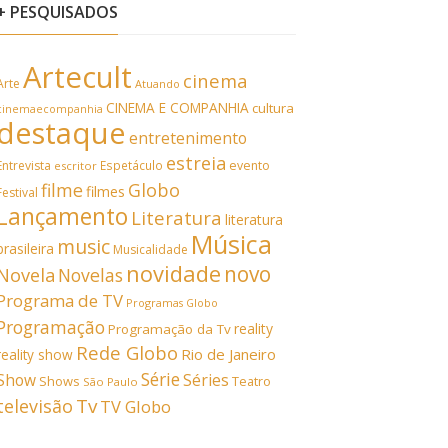
+ PESQUISADOS
Artecult
cinema
Arte
Atuando
CINEMA E COMPANHIA
cultura
cinemaecompanhia
destaque
entretenimento
estreia
Entrevista
Espetáculo
evento
escritor
filme
Globo
filmes
Festival
Lançamento
Literatura
literatura
Música
music
brasileira
Musicalidade
novidade
novo
Novela
Novelas
Programa de TV
Programas Globo
Programação
reality
Programação da Tv
Rede Globo
Rio de Janeiro
reality show
Série
Show
Séries
Shows
Teatro
São Paulo
Tv
televisão
TV Globo