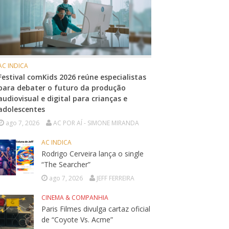
AC INDICA
Festival comKids 2026 reúne especialistas
para debater o futuro da produção
audiovisual e digital para crianças e
adolescentes
ago 7, 2026
AC POR AÍ - SIMONE MIRANDA
AC INDICA
Rodrigo Cerveira lança o single
“The Searcher”
ago 7, 2026
JEFF FERREIRA
CINEMA & COMPANHIA
Paris Filmes divulga cartaz oficial
de “Coyote Vs. Acme”