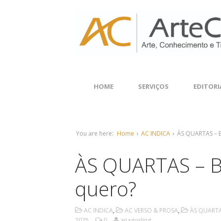
HOME
SERVIÇOS
EDITORI
You are here:
Home
›
AC INDICA
›
ÀS QUARTAS – B
ÀS QUARTAS – Bi
quero?
AC INDICA
,
AC VERSO & PROSA
,
ÀS QUART
2025
0
anagosling