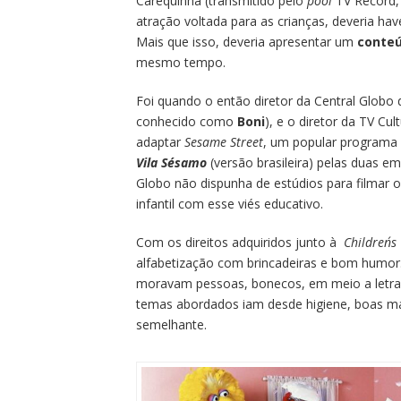
Carequinha (transmitido pelo
pool
TV Record, 
atração voltada para as crianças, deveria hav
Mais que isso, deveria apresentar um
conte
mesmo tempo.
Foi quando o então diretor da Central Globo
conhecido como
Boni
), e o diretor da TV Cu
adaptar
Sesame Street
, um popular programa i
Vila Sésamo
(versão brasileira) pelas duas e
Globo não dispunha de estúdios para filmar 
infantil com esse viés educativo.
Com os direitos adquiridos junto à
Children´s
alfabetização com brincadeiras e bom humor.
moravam pessoas, bonecos, em meio a letr
temas abordados iam desde higiene, boas man
semelhante.