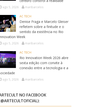
cérebro constrói a realidade
ago 5, 2026
maribarcelos
AC TECH
Denise Fraga e Marcelo Gleiser
refletem sobre a finitude e o
sentido da existência no Rio
Innovation Week
ago 5, 2026
maribarcelos
AC TECH
Rio Innovation Week 2026 abre
sexta edição com convite à
conexão entre a tecnologia e a
sociedade
ago 5, 2026
maribarcelos
ARTECULT NO FACEBOOK
(@ARTECULTOFICIAL):