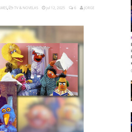
AMES
,
TV & NOVELAS
jul 12, 2025
6
JORGE