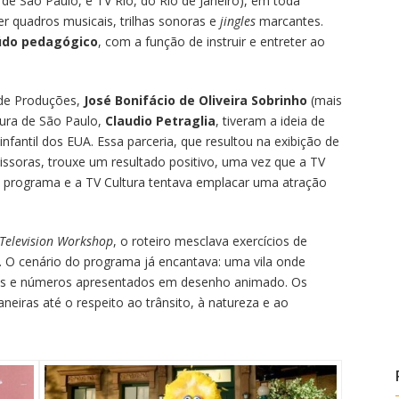
de São Paulo, e TV Rio, do Rio de Janeiro), em toda
er quadros musicais, trilhas sonoras e
jingles
marcantes.
údo pedagógico
, com a função de instruir e entreter ao
 de Produções,
José Bonifácio de Oliveira Sobrinho
(mais
ltura de São Paulo,
Claudio Petraglia
, tiveram a ideia de
nfantil dos EUA. Essa parceria, que resultou na exibição de
missoras, trouxe um resultado positivo, uma vez que a TV
o programa e a TV Cultura tentava emplacar uma atração
 Television Workshop
, o roteiro mesclava exercícios de
 O cenário do programa já encantava: uma vila onde
as e números apresentados em desenho animado. Os
eiras até o respeito ao trânsito, à natureza e ao