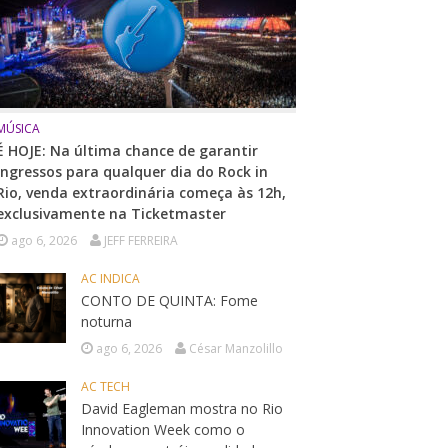
MÚSICA
É HOJE: Na última chance de garantir
ingressos para qualquer dia do Rock in
Rio, venda extraordinária começa às 12h,
exclusivamente na Ticketmaster
ago 6, 2026
JEFF FERREIRA
AC INDICA
CONTO DE QUINTA: Fome
noturna
ago 6, 2026
César Manzolillo
AC TECH
David Eagleman mostra no Rio
Innovation Week como o