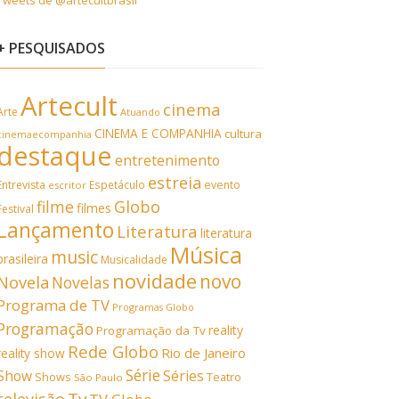
Tweets de @artecultbrasil
+ PESQUISADOS
Artecult
cinema
Arte
Atuando
CINEMA E COMPANHIA
cultura
cinemaecompanhia
destaque
entretenimento
estreia
Entrevista
Espetáculo
evento
escritor
filme
Globo
filmes
Festival
Lançamento
Literatura
literatura
Música
music
brasileira
Musicalidade
novidade
novo
Novela
Novelas
Programa de TV
Programas Globo
Programação
reality
Programação da Tv
Rede Globo
Rio de Janeiro
reality show
Série
Show
Séries
Shows
Teatro
São Paulo