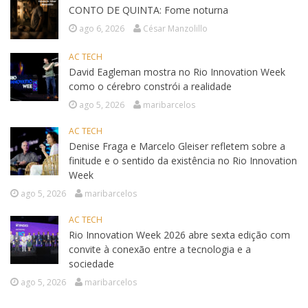
CONTO DE QUINTA: Fome noturna
ago 6, 2026
César Manzolillo
AC TECH
David Eagleman mostra no Rio Innovation Week
como o cérebro constrói a realidade
ago 5, 2026
maribarcelos
AC TECH
Denise Fraga e Marcelo Gleiser refletem sobre a
finitude e o sentido da existência no Rio Innovation
Week
ago 5, 2026
maribarcelos
AC TECH
Rio Innovation Week 2026 abre sexta edição com
convite à conexão entre a tecnologia e a
sociedade
ago 5, 2026
maribarcelos