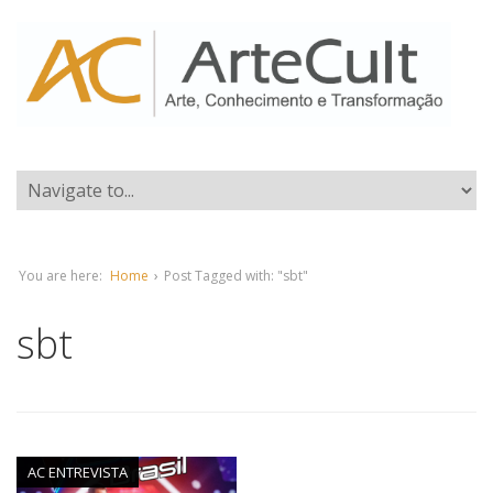
You are here:
Home
›
Post Tagged with: "sbt"
sbt
AC ENTREVISTA