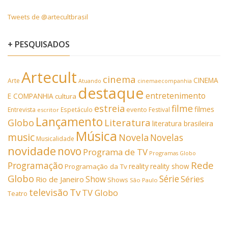
Tweets de @artecultbrasil
+ PESQUISADOS
Artecult
cinema
CINEMA
Arte
Atuando
cinemaecompanhia
destaque
entretenimento
E COMPANHIA
cultura
estreia
filme
filmes
Entrevista
Espetáculo
evento
Festival
escritor
Lançamento
Literatura
Globo
literatura brasileira
Música
music
Novela
Novelas
Musicalidade
novidade
novo
Programa de TV
Programas Globo
Rede
Programação
reality
reality show
Programação da Tv
Globo
Série
Show
Séries
Rio de Janeiro
Shows
São Paulo
Tv
televisão
TV Globo
Teatro