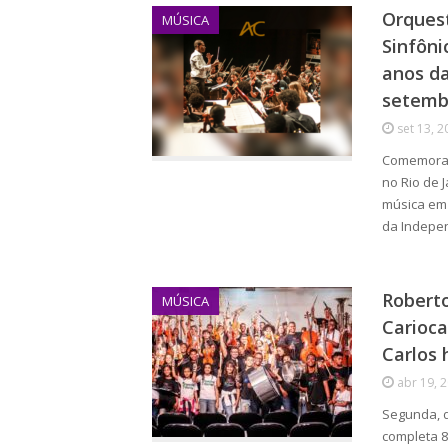
Orquest
MÚSICA
Sinfôni
anos da
setemb
set 13, 2
Comemoraç
no Rio de 
música em
da Indepe
Roberto
MÚSICA
Carioca
Carlos 
abr 19, 
Segunda, d
completa 