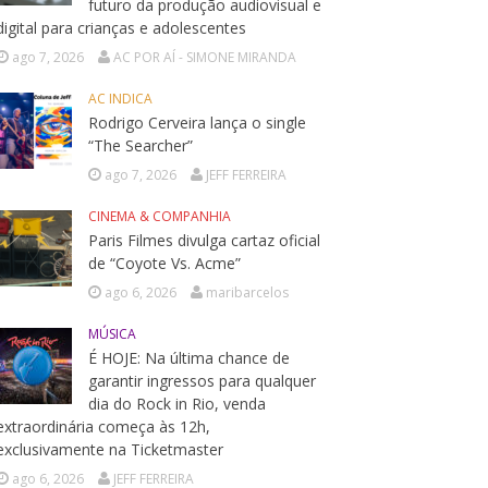
futuro da produção audiovisual e
digital para crianças e adolescentes
ago 7, 2026
AC POR AÍ - SIMONE MIRANDA
AC INDICA
Rodrigo Cerveira lança o single
“The Searcher”
ago 7, 2026
JEFF FERREIRA
CINEMA & COMPANHIA
Paris Filmes divulga cartaz oficial
de “Coyote Vs. Acme”
ago 6, 2026
maribarcelos
MÚSICA
É HOJE: Na última chance de
garantir ingressos para qualquer
dia do Rock in Rio, venda
extraordinária começa às 12h,
exclusivamente na Ticketmaster
ago 6, 2026
JEFF FERREIRA