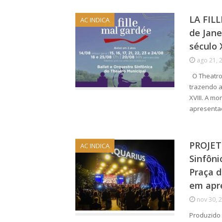
LA FILL
AC INDICA
de Jane
século 
ago 21, 
O Theatro 
trazendo a
XVIII. A m
apresenta
PROJET
AC INDICA
Sinfôni
Praça d
em apr
nov 30, 
Produzido 