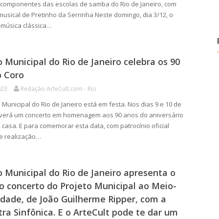
e componentes das escolas de samba do Rio de Janeiro, com
musical de Pretinho da Serrinha Neste domingo, dia 3/12, o
 música clássica…
 Municipal do Rio de Janeiro celebra os 90
o Coro
023
Redação ArteCult.com - Rio
Municipal do Rio de Janeiro está em festa. Nos dias 9 e 10 de
averá um concerto em homenagem aos 90 anos do aniversário
 casa. E para comemorar esta data, com patrocínio oficial
e realização…
 Municipal do Rio de Janeiro apresenta o
 concerto do Projeto Municipal ao Meio-
edade, de João Guilherme Ripper, com a
ra Sinfônica. E o ArteCult pode te dar um