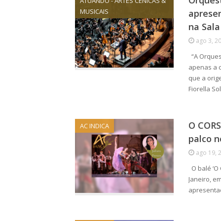
Orquest
ATUANDO - ARTES CÊNICAS &
MUSICAIS
apresen
na Sala
ago 3, 2
“A Orquest
apenas a c
que a orig
Fiorella So
O CORS
AC INDICA
palco n
ago 19, 
O balé ‘O 
Janeiro, e
apresentad