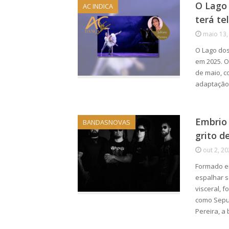
O Lago 
AC INDICA
terá te
maio 13,
O Lago dos
em 2025. O
de maio, c
adaptaçã
Embrio 
BANDASNOVAS
grito d
out 2, 2
Formado em
espalhar s
visceral, 
como Sepul
Pereira, a