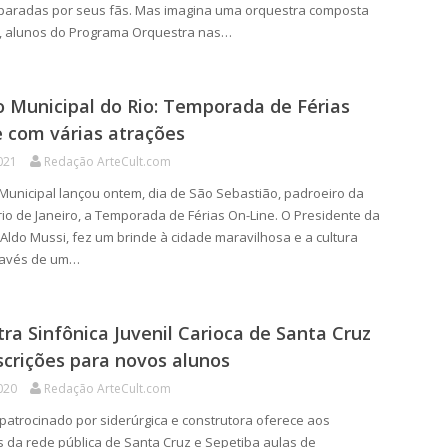
paradas por seus fãs. Mas imagina uma orquestra composta
s, alunos do Programa Orquestra nas…
 Municipal do Rio: Temporada de Férias
 com várias atrações
021
Redação ArteCult.com
Municipal lançou ontem, dia de São Sebastião, padroeiro da
rio de Janeiro, a Temporada de Férias On-Line. O Presidente da
Aldo Mussi, fez um brinde à cidade maravilhosa e a cultura
través de um…
ra Sinfônica Juvenil Carioca de Santa Cruz
scrições para novos alunos
020
Redação ArteCult.com
trocinado por siderúrgica e construtora oferece aos
 da rede pública de Santa Cruz e Sepetiba aulas de