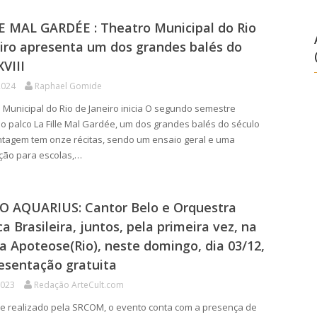
E MAL GARDÉE : Theatro Municipal do Rio
iro apresenta um dos grandes balés do
XVIII
2024
Raphael Gomide
Municipal do Rio de Janeiro inicia O segundo semestre
o palco La Fille Mal Gardée, um dos grandes balés do século
ontagem tem onze récitas, sendo um ensaio geral e uma
ção para escolas,…
O AQUARIUS: Cantor Belo e Orquestra
ca Brasileira, juntos, pela primeira vez, na
a Apoteose(Rio), neste domingo, dia 03/12,
esentação gratuita
2023
Redação ArteCult.com
e realizado pela SRCOM, o evento conta com a presença de