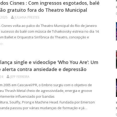
dos Cisnes : Com ingressos esgotados, balé
lão gratuito fora do Theatro Municipal
 2025
JULIANA PRESTES
 Cisnes volta ao palco do Theatro Municipal do Rio de Janeiro
 sucesso do balé com música de Tchaikovsky estreia no dia 14
om Ballet e Orquestra Sinfônica do Theatro, concepção e
o…
lança single e videoclipe ‘Who You Are’: Um
e alerta contra ansiedade e depressão
024
JEFF FERREIRA
 2005 em Cascavel/PR, o Embrio surgiu com o objetivo de
eu Thrash Metal cheio de agressividade, energia e groove
fortemente influenciado por bandas
tura, Soulfly, Prong e Machine Head. Fundada por Emerson
 banda passou por várias mudanças de formação e já…