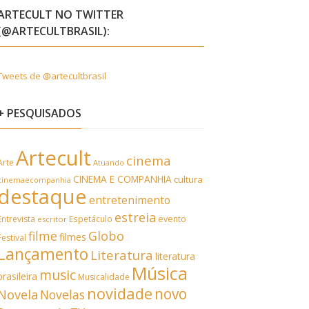
ARTECULT NO TWITTER
(@ARTECULTBRASIL):
Tweets de @artecultbrasil
+ PESQUISADOS
Artecult
cinema
Arte
Atuando
CINEMA E COMPANHIA
cultura
cinemaecompanhia
destaque
entretenimento
estreia
Entrevista
Espetáculo
evento
escritor
filme
Globo
filmes
Festival
Lançamento
Literatura
literatura
Música
music
brasileira
Musicalidade
novidade
novo
Novela
Novelas