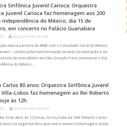
ra Sinfônica Juvenil Carioca: Orquestra
ca Juvenil Carioca faz homenagem aos 200
 independência do México, dia 15 de
ro, em concerto no Palácio Guanabara
021
Redação ArteCult.com
ão marca parceria do IBME com o Consulado Geral do México
Janeiro – unidos pela transformação através da educação e da
 escola de intercâmbio em São Gonçalo Para comemorar o Dia
ndência do México,…
 Carlos 80 anos: Orquestra Sinfônica Juvenil
 Villa-Lobos faz homenagem ao Rei Roberto
hoje às 12h
2021
Redação ArteCult.com
ia 19 de abril, às 12 horas, no YouTube da ONE Roberto Carlos
80 anos na segunda-feira que vem e muitas homenagens estão