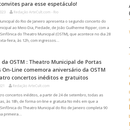
convites para esse espetáculo!
2023
Redação ArteCult.com - Rio
nicipal do Rio de Janeiro apresenta o segundo concerto do
nicipal ao Meio-Dia, Piedade, de João Guilherme Ripper, com a
Sinfônica do Theatro Municipal (OSTM), que acontece no dia 28
exta-feira, às 12h, com ingressos…
 da OSTM : Theatro Municipal de Portas
s On-Line comemora aniversário da OSTM
tro concertos inéditos e gratuitos
021
Redação ArteCult.com
ro concertos inéditos, a partir de 24 de setembro, todas as
ras, às 18h, de forma on-line e gratuita No mês em que a
Sinfônica do Theatro Municipal do Rio de Janeiro completa 90
ua primeira…