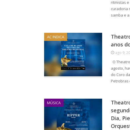
ritmistas 
curadoria 
samba e a
Theatro
AC INDICA
anos d
ago 9, 2
O Theatro 
agosto, h
do Coro da
Petrobras 
Theatro
MÚSICA
segundo
Dia, Pi
Orquest