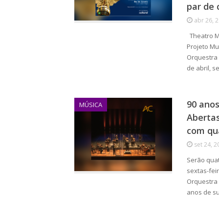
par de 
abr 26, 
Theatro Mu
Projeto Mu
Orquestra 
de abril, s
90 anos
MÚSICA
Aberta
com qua
set 24, 2
Serão quat
sextas-fei
Orquestra 
anos de s