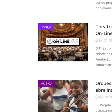
sendo pre
por joven
Theatro
DANÇA
On-Line
jan 21, 2
O Theatro 
cidade do 
Fundação, 
carioca a
Orquest
MÚSICA
abre in
fev 18, 2
Projeto pa
estudantes