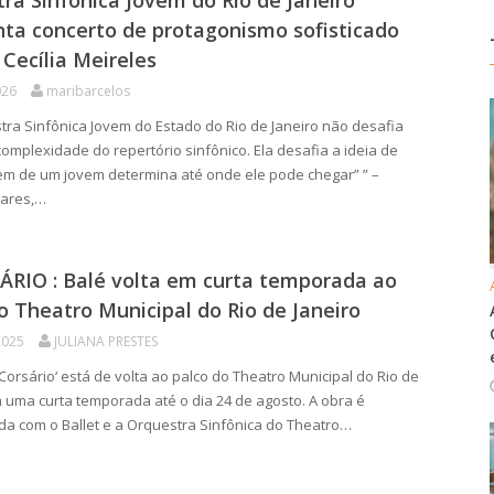
ra Sinfônica Jovem do Rio de Janeiro
ta concerto de protagonismo sofisticado
 Cecília Meireles
026
maribarcelos
ra Sinfônica Jovem do Estado do Rio de Janeiro não desafia
omplexidade do repertório sinfônico. Ela desafia a ideia de
em de um jovem determina até onde ele pode chegar” ” –
lares,…
ÁRIO : Balé volta em curta temporada ao
o Theatro Municipal do Rio de Janeiro
2025
JULIANA PRESTES
Corsário‘ está de volta ao palco do Theatro Municipal do Rio de
m uma curta temporada até o dia 24 de agosto. A obra é
a com o Ballet e a Orquestra Sinfônica do Theatro…