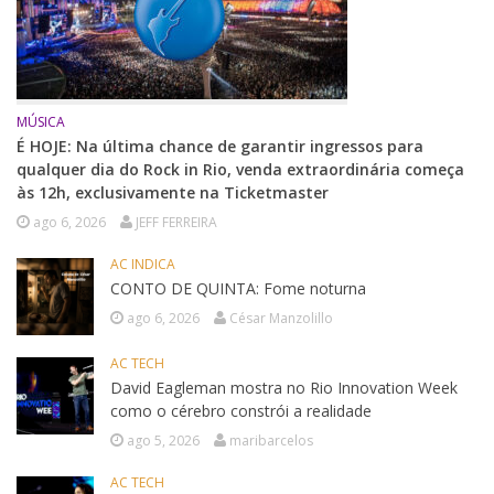
MÚSICA
É HOJE: Na última chance de garantir ingressos para
qualquer dia do Rock in Rio, venda extraordinária começa
às 12h, exclusivamente na Ticketmaster
ago 6, 2026
JEFF FERREIRA
AC INDICA
CONTO DE QUINTA: Fome noturna
ago 6, 2026
César Manzolillo
AC TECH
David Eagleman mostra no Rio Innovation Week
como o cérebro constrói a realidade
ago 5, 2026
maribarcelos
AC TECH