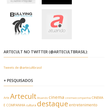
ARTECULT NO TWITTER (@ARTECULTBRASIL):
Tweets de @artecultbrasil
+ PESQUISADOS
Artecult
cinema
CINEMA
Arte
Atuando
cinemaecompanhia
destaque
entretenimento
E COMPANHIA
cultura