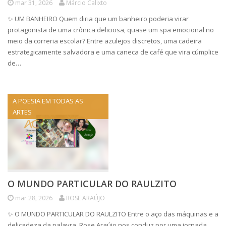
mar 31, 2026
Márcio Calixto
✨ UM BANHEIRO Quem diria que um banheiro poderia virar
protagonista de uma crônica deliciosa, quase um spa emocional no
meio da correria escolar? Entre azulejos discretos, uma cadeira
estrategicamente salvadora e uma caneca de café que vira cúmplice
de…
A POESIA EM TODAS AS
ARTES
O MUNDO PARTICULAR DO RAULZITO
mar 28, 2026
ROSE ARAÚJO
️✨ O MUNDO PARTICULAR DO RAULZITO Entre o aço das máquinas e a
delicadeza da palavra, Rose Araújo nos conduz por uma jornada