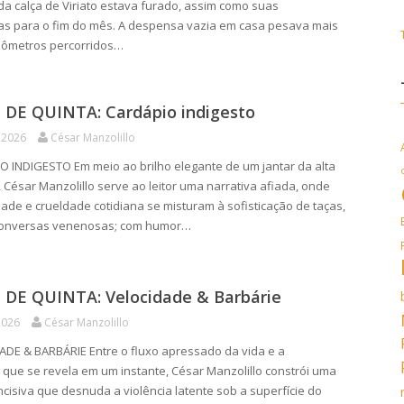
a calça de Viriato estava furado, assim como suas
as para o fim do mês. A despensa vazia em casa pesava mais
lômetros percorridos…
DE QUINTA: Cardápio indigesto
 2026
César Manzolillo
 INDIGESTO Em meio ao brilho elegante de um jantar da alta
 César Manzolillo serve ao leitor uma narrativa afiada, onde
idade e crueldade cotidiana se misturam à sofisticação de taças,
e conversas venenosas; com humor…
DE QUINTA: Velocidade & Barbárie
2026
César Manzolillo
DE & BARBÁRIE Entre o fluxo apressado da vida e a
e que se revela em um instante, César Manzolillo constrói uma
incisiva que desnuda a violência latente sob a superfície do