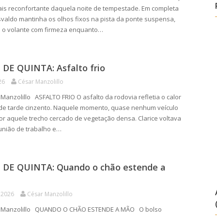
is reconfortante daquela noite de tempestade. Em completa
svaldo mantinha os olhos fixos na pista da ponte suspensa,
 o volante com firmeza enquanto…
DE QUINTA: Asfalto frio
26
César Manzolillo
Manzolillo ASFALTO FRIO O asfalto da rodovia refletia o calor
de tarde cinzento. Naquele momento, quase nenhum veículo
r aquele trecho cercado de vegetação densa. Clarice voltava
união de trabalho e…
DE QUINTA: Quando o chão estende a
 2026
César Manzolillo
 Manzolillo QUANDO O CHÃO ESTENDE A MÃO O bolso