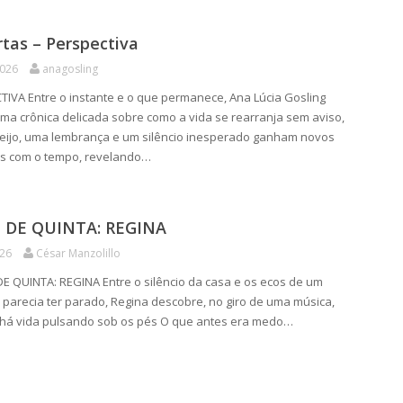
tas – Perspectiva
2026
anagosling
IVA Entre o instante e o que permanece, Ana Lúcia Gosling
a crônica delicada sobre como a vida se rearranja sem aviso,
eijo, uma lembrança e um silêncio inesperado ganham novos
os com o tempo, revelando…
DE QUINTA: REGINA
026
César Manzolillo
 QUINTA: REGINA Entre o silêncio da casa e os ecos de um
parecia ter parado, Regina descobre, no giro de uma música,
 há vida pulsando sob os pés O que antes era medo…