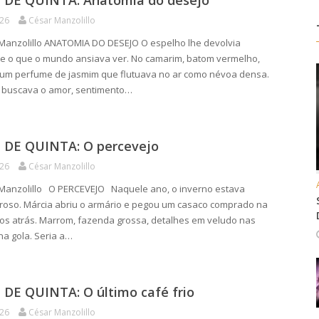
DE QUINTA: Anatomia do desejo
026
César Manzolillo
Manzolillo ANATOMIA DO DESEJO O espelho lhe devolvia
e o que o mundo ansiava ver. No camarim, batom vermelho,
 um perfume de jasmim que flutuava no ar como névoa densa.
 buscava o amor, sentimento…
DE QUINTA: O percevejo
026
César Manzolillo
 Manzolillo O PERCEVEJO Naquele ano, o inverno estava
roso. Márcia abriu o armário e pegou um casaco comprado na
anos atrás. Marrom, fazenda grossa, detalhes em veludo nas
a gola. Seria a…
DE QUINTA: O último café frio
026
César Manzolillo