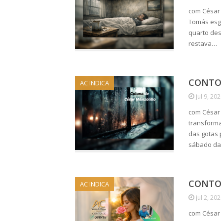
com César
Tomás esgo
quarto des
restava…
CONTO 
AC INDICA
jul 9, 20
com César 
transforma
das gotas 
sábado da
CONTO 
AC INDICA
jul 2, 20
com César 