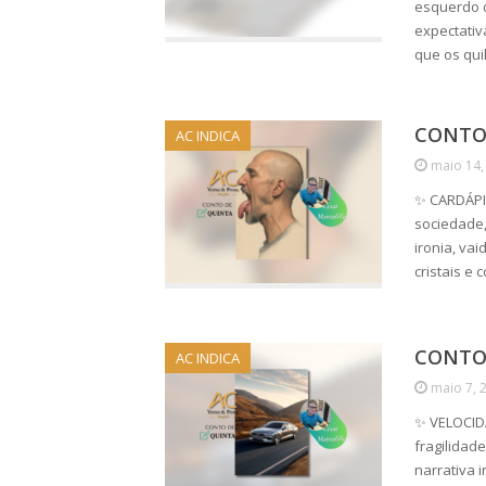
esquerdo d
expectativ
que os qui
CONTO 
AC INDICA
maio 14,
✨ CARDÁPIO
sociedade,
ironia, va
cristais 
CONTO 
AC INDICA
maio 7, 
✨ VELOCIDA
fragilidad
narrativa 