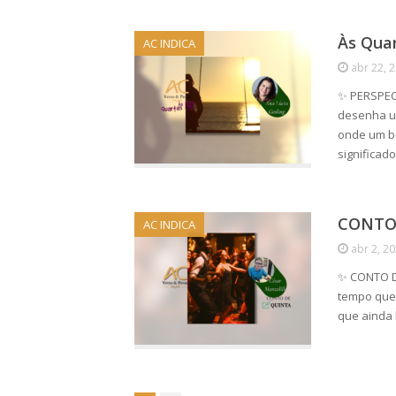
Às Quar
AC INDICA
abr 22, 
✨ PERSPECT
desenha um
onde um b
significad
CONTO 
AC INDICA
abr 2, 2
✨ CONTO DE
tempo que 
que ainda