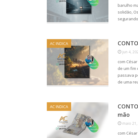
barulho ma
solidão, O
segurando
CONTO 
AC INDICA
jun 4, 20
com César 
de um fim 
passava po
de uma re
CONTO 
AC INDICA
mão
maio 21,
com César