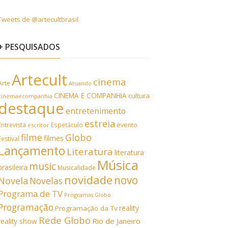
Tweets de @artecultbrasil
+ PESQUISADOS
Artecult
cinema
Arte
Atuando
CINEMA E COMPANHIA
cultura
cinemaecompanhia
destaque
entretenimento
estreia
Entrevista
Espetáculo
evento
escritor
filme
Globo
filmes
Festival
Lançamento
Literatura
literatura
Música
music
brasileira
Musicalidade
novidade
novo
Novela
Novelas
Programa de TV
Programas Globo
Programação
reality
Programação da Tv
Rede Globo
Rio de Janeiro
reality show