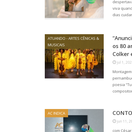
despertava
viva quand
dias cuid
“Anunci
ATUANDO - ARTES CÊNICAS &
MUSICAIS
os 80 a
Colker 
jul 1, 20
Montagem e
pernambuca
poesia “Tu 
composito
CONTO 
AC INDICA
jun 11, 2
com César