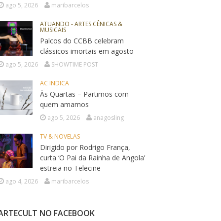
ago 5, 2026
maribarcelos
ATUANDO - ARTES CÊNICAS &
MUSICAIS
Palcos do CCBB celebram
clássicos imortais em agosto
ago 5, 2026
SHOWTIME POST
AC INDICA
Às Quartas – Partimos com
quem amamos
ago 5, 2026
anagosling
TV & NOVELAS
Dirigido por Rodrigo França,
curta ‘O Pai da Rainha de Angola’
estreia no Telecine
ago 4, 2026
maribarcelos
ARTECULT NO FACEBOOK