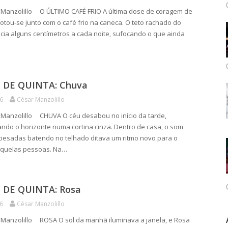
 Manzolillo O ÚLTIMO CAFÉ FRIO A última dose de coragem de
tou-se junto com o café frio na caneca. O teto rachado do
cia alguns centímetros a cada noite, sufocando o que ainda
DE QUINTA: Chuva
26
César Manzolillo
Manzolillo CHUVA O céu desabou no início da tarde,
ndo o horizonte numa cortina cinza. Dentro de casa, o som
pesadas batendo no telhado ditava um ritmo novo para o
quelas pessoas. Na…
DE QUINTA: Rosa
26
César Manzolillo
Manzolillo ROSA O sol da manhã iluminava a janela, e Rosa