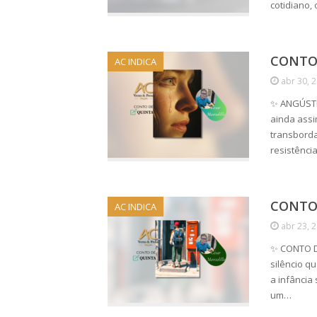
cotidiano,
CONTO 
AC INDICA
abr 30, 
✨ ANGÚSTI
ainda assi
transborda
resistênci
CONTO 
AC INDICA
abr 23, 
✨ CONTO DE
silêncio q
a infância
um…