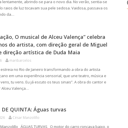
 lentamente, abrindo-se para o novo dia. No verão, sentia-se
o raios de luz tocavam sua pele sedosa. Vaidosa, passava os
ando da…
ação, O musical de Alceu Valença” celebra
nos do artista, com direção geral de Miguel
e direção artística de Duda Maia
26
maribarcelos
streia no Rio de Janeiro transformando a obra do artista
no em uma experiência sensorial, que une teatro, música e
vens, tu vens. Eu já escuto os teus sinais”. A obra do cantor e
r Alceu Valença…
DE QUINTA: Águas turvas
026
César Manzolillo
 Manzolillo ÁGUAS TURVAS O motor do carro roncava baixo, o