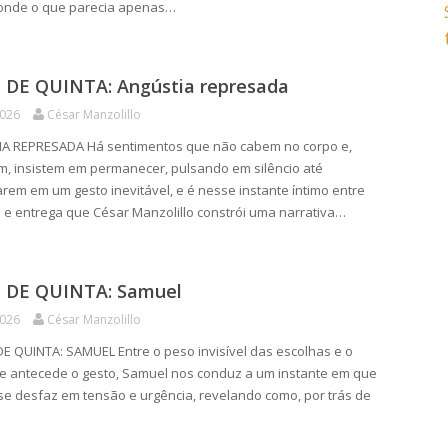
 onde o que parecia apenas…
DE QUINTA: Angústia represada
2026
César Manzolillo
A REPRESADA Há sentimentos que não cabem no corpo e,
m, insistem em permanecer, pulsando em silêncio até
rem em um gesto inevitável, e é nesse instante íntimo entre
a e entrega que César Manzolillo constrói uma narrativa…
DE QUINTA: Samuel
2026
César Manzolillo
 QUINTA: SAMUEL Entre o peso invisível das escolhas e o
ue antecede o gesto, Samuel nos conduz a um instante em que
 se desfaz em tensão e urgência, revelando como, por trás de