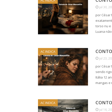
CONTO 
AC INDICA
jul 30, 2
por César 
exatament
torso nu e
Luana não
CONTO 
AC INDICA
jul 23, 2
por César
sendo rigo
Itália 12 
mangas e n
CONTO 
AC INDICA
jul 16, 2