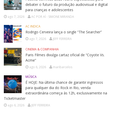
debater o futuro da produção audiovisual e digital
para crianças e adolescentes
ago 7, 2026
AC POR AÍ - SIMONE MIRANDA
AC INDICA
Rodrigo Cerveira lança o single “The Searcher”
ago 7, 2026
JEFF FERREIRA
CINEMA & COMPANHIA
Paris Filmes divulga cartaz oficial de “Coyote Vs.
Acme”
ago 6, 2026
maribarcelos
MÚSICA
É HOJE: Na última chance de garantir ingressos
para qualquer dia do Rock in Rio, venda
extraordinária começa às 12h, exclusivamente na
Ticketmaster
ago 6, 2026
JEFF FERREIRA