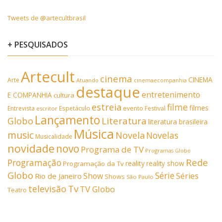
Tweets de @artecultbrasil
+ PESQUISADOS
Artecult
cinema
CINEMA
Arte
Atuando
cinemaecompanhia
destaque
entretenimento
E COMPANHIA
cultura
estreia
filme
filmes
Entrevista
Espetáculo
evento
Festival
escritor
Lançamento
Literatura
Globo
literatura brasileira
Música
music
Novela
Novelas
Musicalidade
novidade
novo
Programa de TV
Programas Globo
Rede
Programação
reality
reality show
Programação da Tv
Globo
Série
Show
Séries
Rio de Janeiro
Shows
São Paulo
Tv
televisão
TV Globo
Teatro