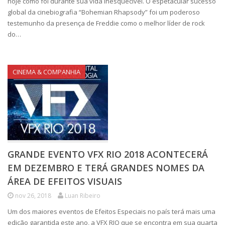
hoje como foi durante sua vida inesquecível. O espetacular sucesso
global da cinebiografia “Bohemian Rhapsody” foi um poderoso
testemunho da presença de Freddie como o melhor líder de rock
do…
CINEMA & COMPANHIA
GRANDE EVENTO VFX RIO 2018 ACONTECERÁ
EM DEZEMBRO E TERÁ GRANDES NOMES DA
ÁREA DE EFEITOS VISUAIS
nov 26, 2018
Luan Ribeiro
Um dos maiores eventos de Efeitos Especiais no país terá mais uma
edição garantida este ano, a VFX RIO que se encontra em sua quarta