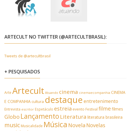
ARTECULT NO TWITTER (@ARTECULTBRASIL):
Tweets de @artecultbrasil
+ PESQUISADOS
Artecult
cinema
CINEMA
Arte
Atuando
cinemaecompanhia
destaque
entretenimento
E COMPANHIA
cultura
estreia
filme
filmes
Entrevista
Espetáculo
evento
Festival
escritor
Lançamento
Literatura
Globo
literatura brasileira
Música
music
Novela
Novelas
Musicalidade