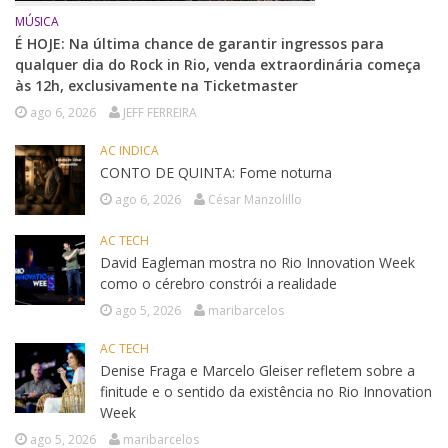
MÚSICA
É HOJE: Na última chance de garantir ingressos para
qualquer dia do Rock in Rio, venda extraordinária começa
às 12h, exclusivamente na Ticketmaster
ago 6, 2026
JEFF FERREIRA
AC INDICA
CONTO DE QUINTA: Fome noturna
ago 6, 2026
César Manzolillo
AC TECH
David Eagleman mostra no Rio Innovation Week
como o cérebro constrói a realidade
ago 5, 2026
maribarcelos
AC TECH
Denise Fraga e Marcelo Gleiser refletem sobre a
finitude e o sentido da existência no Rio Innovation
Week
ago 5, 2026
maribarcelos