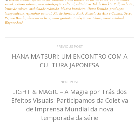
social
,
cultura urbana
,
descentralização cultural
,
edital Esse Tal de Rock 'n Roll
,
inclusão
,
letras de música
,
mobilidade reduzida
,
Música brasileira
,
Outra Estrada
,
produção
independente
,
repertório autoral
,
Rio de Janeiro
,
Rock
,
Romulo Sa Arte e Cultura
,
Secec
RJ
,
seu Bando
,
show ao ar livre
,
show gratuito
,
tradução em Libras
,
turnê estadual
,
Wagner José
PREVIOUS POST
HANA MATSURI: UM ENCONTRO COM A
CULTURA JAPONESA
NEXT POST
LIGHT & MAGIC – A Magia por Trás dos
Efeitos Visuais: Participamos da Coletiva
de Imprensa Mundial da nova
temporada da série