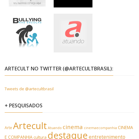
ARTECULT NO TWITTER (@ARTECULTBRASIL):
Tweets de @artecultbrasil
+ PESQUISADOS
Artecult
cinema
CINEMA
Arte
Atuando
cinemaecompanhia
destaque
entretenimento
E COMPANHIA
cultura