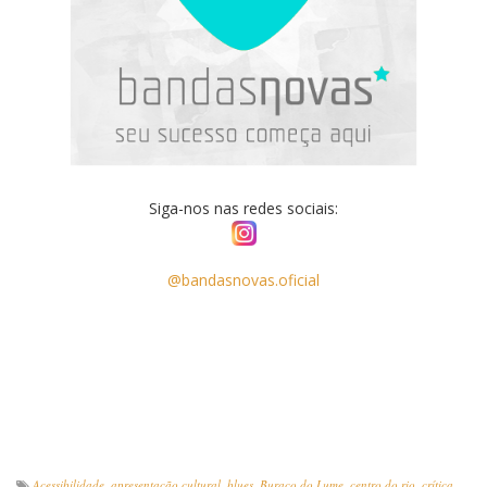
Siga-nos nas redes sociais:
@bandasnovas.oficial
Acessibilidade
,
apresentação cultural
,
blues
,
Buraco do Lume
,
centro do rio
,
crítica