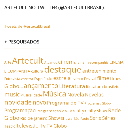
ARTECULT NO TWITTER (@ARTECULTBRASIL):
Tweets de @artecultbrasil
+ PESQUISADOS
Artecult
cinema
CINEMA
Arte
Atuando
cinemaecompanhia
destaque
entretenimento
E COMPANHIA
cultura
estreia
filme
filmes
Entrevista
Espetáculo
evento
Festival
escritor
Lançamento
Literatura
Globo
literatura brasileira
Música
music
Novela
Novelas
Musicalidade
novidade
novo
Programa de TV
Programas Globo
Rede
Programação
reality
reality show
Programação da Tv
Globo
Série
Show
Séries
Rio de Janeiro
Shows
São Paulo
Tv
televisão
TV Globo
Teatro