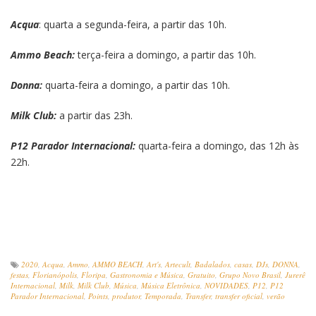
Acqua
: quarta a segunda-feira, a partir das 10h.
Ammo Beach:
terça-feira a domingo, a partir das 10h.
Donna:
quarta-feira a domingo, a partir das 10h.
Milk Club:
a partir das 23h.
P12 Parador Internacional:
quarta-feira a domingo, das 12h às
22h.
2020
,
Acqua
,
Ammo
,
AMMO BEACH
,
Art's
,
Artecult
,
Badalados
,
casas
,
DJs
,
DONNA
,
festas
,
Florianópolis
,
Floripa
,
Gastronomia e Música
,
Gratuito
,
Grupo Novo Brasil
,
Jurerê
Internacional
,
Milk
,
Milk Club
,
Música
,
Música Eletrônica
,
NOVIDADES
,
P12
,
P12
Parador Internacional
,
Points
,
produtor
,
Temporada
,
Transfer
,
transfer oficial
,
verão