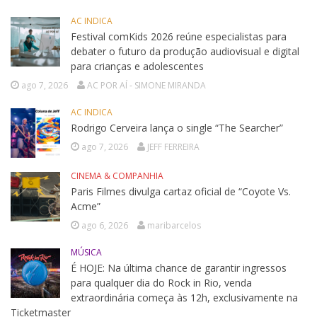
AC INDICA
Festival comKids 2026 reúne especialistas para
debater o futuro da produção audiovisual e digital
para crianças e adolescentes
ago 7, 2026
AC POR AÍ - SIMONE MIRANDA
AC INDICA
Rodrigo Cerveira lança o single “The Searcher”
ago 7, 2026
JEFF FERREIRA
CINEMA & COMPANHIA
Paris Filmes divulga cartaz oficial de “Coyote Vs.
Acme”
ago 6, 2026
maribarcelos
MÚSICA
É HOJE: Na última chance de garantir ingressos
para qualquer dia do Rock in Rio, venda
extraordinária começa às 12h, exclusivamente na
Ticketmaster