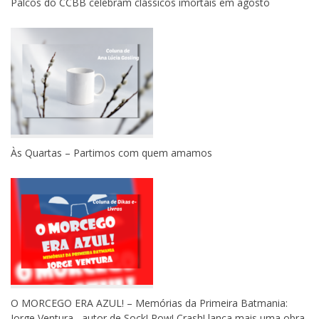
Palcos do CCBB celebram clássicos imortais em agosto
Às Quartas – Partimos com quem amamos
O MORCEGO ERA AZUL! – Memórias da Primeira Batmania:
Jorge Ventura , autor de Sock! Pow! Crash! lança mais uma obra