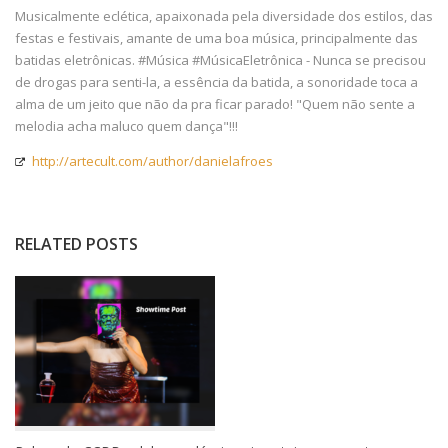
Musicalmente eclética, apaixonada pela diversidade dos estilos, das
festas e festivais, amante de uma boa música, principalmente das
batidas eletrônicas. #Música #MúsicaEletrônica - Nunca se precisou
de drogas para senti-la, a essência da batida, a sonoridade toca a
alma de um jeito que não da pra ficar parado! "Quem não sente a
melodia acha maluco quem dança"!!!
http://artecult.com/author/danielafroes
RELATED POSTS