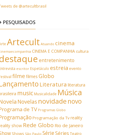
Tweets de @artecultbrasil
+ PESQUISADOS
Artecult
cinema
Arte
Atuando
CINEMA E COMPANHIA
cultura
cinemaecompanhia
destaque
entretenimento
estreia
Entrevista
Espetáculo
evento
escritor
filme
Globo
filmes
Festival
Lançamento
Literatura
literatura
Música
music
brasileira
Musicalidade
novidade
novo
Novela
Novelas
Programa de TV
Programas Globo
Programação
reality
Programação da Tv
Rede Globo
Rio de Janeiro
reality show
Série
Show
Séries
Shows
Teatro
São Paulo