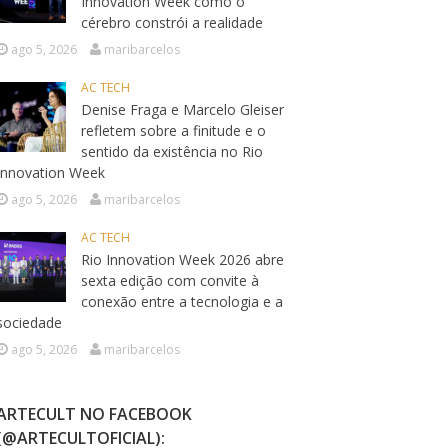
Innovation Week como o
cérebro constrói a realidade
ago 5, 2026
maribarcelos
AC TECH
Denise Fraga e Marcelo Gleiser
refletem sobre a finitude e o
sentido da existência no Rio
Innovation Week
ago 5, 2026
maribarcelos
AC TECH
Rio Innovation Week 2026 abre
sexta edição com convite à
conexão entre a tecnologia e a
sociedade
ago 5, 2026
maribarcelos
ARTECULT NO FACEBOOK
(@ARTECULTOFICIAL):