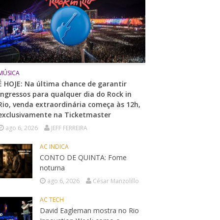
MÚSICA
É HOJE: Na última chance de garantir
ingressos para qualquer dia do Rock in
Rio, venda extraordinária começa às 12h,
exclusivamente na Ticketmaster
ago 6, 2026
JEFF FERREIRA
AC INDICA
CONTO DE QUINTA: Fome
noturna
ago 6, 2026
César Manzolillo
AC TECH
David Eagleman mostra no Rio