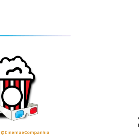
–
@CinemaeCompanhia