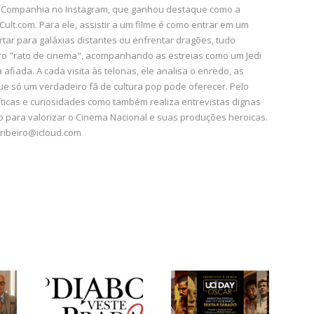
aeCompanhia no Instagram, que ganhou destaque como a
ult.com. Para ele, assistir a um filme é como entrar em um
tar para galáxias distantes ou enfrentar dragões, tudo
ro "rato de cinema", acompanhando as estreias como um Jedi
a afiada. A cada visita às telonas, ele analisa o enredo, as
ue só um verdadeiro fã de cultura pop pode oferecer. Pelo
ticas e curiosidades como também realiza entrevistas dignas
 para valorizar o Cinema Nacional e suas produções heroicas.
ribeiro@icloud.com