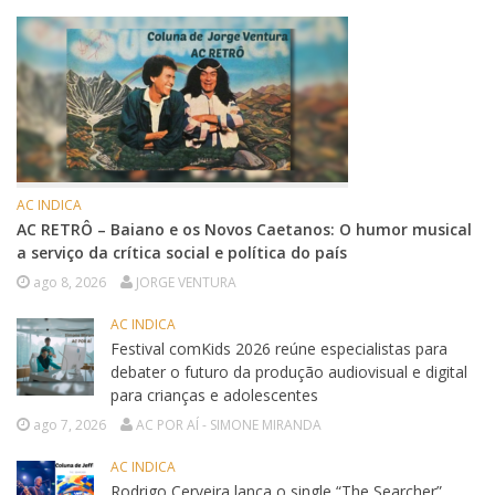
AC INDICA
AC RETRÔ – Baiano e os Novos Caetanos: O humor musical
a serviço da crítica social e política do país
ago 8, 2026
JORGE VENTURA
AC INDICA
Festival comKids 2026 reúne especialistas para
debater o futuro da produção audiovisual e digital
para crianças e adolescentes
ago 7, 2026
AC POR AÍ - SIMONE MIRANDA
AC INDICA
Rodrigo Cerveira lança o single “The Searcher”