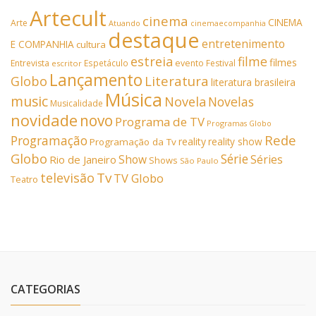
Artecult
cinema
CINEMA
Arte
Atuando
cinemaecompanhia
destaque
entretenimento
E COMPANHIA
cultura
estreia
filme
filmes
Entrevista
Espetáculo
evento
Festival
escritor
Lançamento
Literatura
Globo
literatura brasileira
Música
music
Novela
Novelas
Musicalidade
novidade
novo
Programa de TV
Programas Globo
Rede
Programação
reality
reality show
Programação da Tv
Globo
Série
Show
Séries
Rio de Janeiro
Shows
São Paulo
Tv
televisão
TV Globo
Teatro
CATEGORIAS