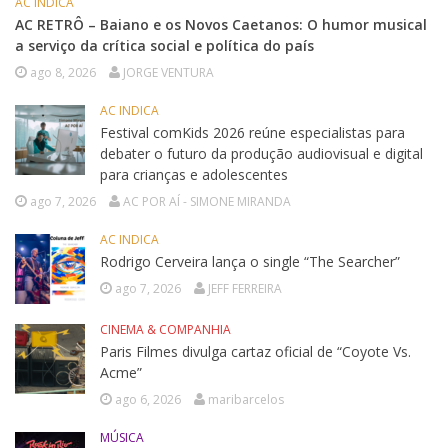
AC INDICA
AC RETRÔ – Baiano e os Novos Caetanos: O humor musical
a serviço da crítica social e política do país
ago 8, 2026
JORGE VENTURA
AC INDICA
Festival comKids 2026 reúne especialistas para
debater o futuro da produção audiovisual e digital
para crianças e adolescentes
ago 7, 2026
AC POR AÍ - SIMONE MIRANDA
AC INDICA
Rodrigo Cerveira lança o single “The Searcher”
ago 7, 2026
JEFF FERREIRA
CINEMA & COMPANHIA
Paris Filmes divulga cartaz oficial de “Coyote Vs.
Acme”
ago 6, 2026
maribarcelos
MÚSICA