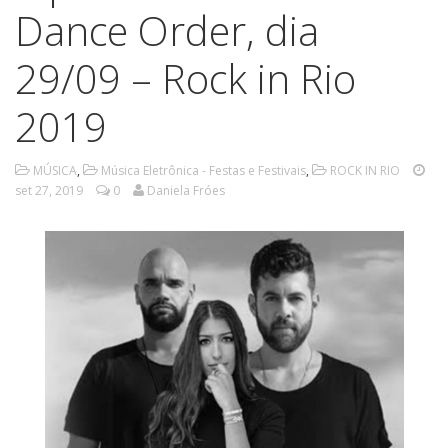
Dance Order, dia
29/09 – Rock in Rio
2019
MÚSICA
,
Música Eletrônica - Festas e Festivais
,
ROCK IN RIO
set 27, 2019
0
Daniela Fróes