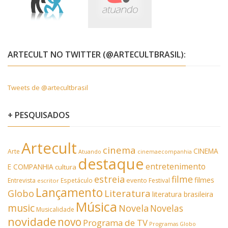
ARTECULT NO TWITTER (@ARTECULTBRASIL):
Tweets de @artecultbrasil
+ PESQUISADOS
Artecult
cinema
CINEMA
Arte
Atuando
cinemaecompanhia
destaque
entretenimento
E COMPANHIA
cultura
estreia
filme
filmes
Entrevista
Espetáculo
evento
Festival
escritor
Lançamento
Literatura
Globo
literatura brasileira
Música
music
Novela
Novelas
Musicalidade
novidade
novo
Programa de TV
Programas Globo