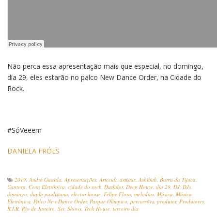
Não perca essa apresentação mais que especial, no domingo,
dia 29, eles estarão no palco New Dance Order, na Cidade do
Rock.
#SóVeeem
DANIELA FRÓES
2019
,
André Guarda
,
Apresentações
,
Artecult
,
artistas
,
Ashibah
,
Barra da Tijuca
,
Cantora
,
Cena Eletrônica
,
cidade do rock
,
Dashdot
,
Deep House
,
dia 29
,
DJ
,
DJs
,
domingo
,
dupla paulistana
,
electro house
,
Felipe Flora
,
melodias
,
Música
,
Música
Eletrônica
,
Palco New Dance Order
,
Parque Olímpico
,
percussões
,
produtor
,
Produtores
,
R.I.R
,
Rio de Janeiro
,
Set
,
Shows
,
Tech House
,
terceiro dia