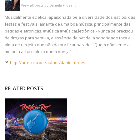
View all posts by Daniela Fróes
→
Musicalmente eclética, apaixonada pela diversidade dos estilos, das
festas e festivais, amante de uma boa música, principalmente das
batidas eletrônicas. #Música #MúsicaEletrônica - Nunca se precisou
de drogas para senti-la, a essência da batida, a sonoridade toca a
alma de um jeito que não da pra ficar parado! "Quem não sente a
melodia acha maluco quem dança"!!!
http://artecult.com/author/danielafroes
RELATED POSTS