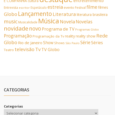
entretenimento
E COMPANHIA
cultura
estreia
filme
filmes
Entrevista
Espetáculo
evento
Festival
escritor
Lançamento
Literatura
Globo
literatura brasileira
Música
music
Novela
Novelas
Musicalidade
novidade
novo
Programa de TV
Programas Globo
Rede
Programação
reality
reality show
Programação da Tv
Globo
Série
Show
Séries
Rio de Janeiro
Shows
São Paulo
Tv
televisão
TV Globo
Teatro
CATEGORIAS
Categorias