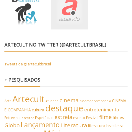
ARTECULT NO TWITTER (@ARTECULTBRASIL):
Tweets de @artecultbrasil
+ PESQUISADOS
Artecult
cinema
CINEMA
Arte
Atuando
cinemaecompanhia
destaque
entretenimento
E COMPANHIA
cultura
estreia
filme
filmes
Entrevista
Espetáculo
evento
Festival
escritor
Lançamento
Literatura
Globo
literatura brasileira