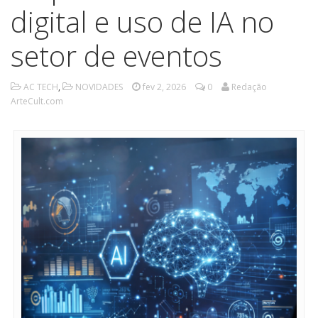
digital e uso de IA no
setor de eventos
AC TECH
,
NOVIDADES
fev 2, 2026
0
Redação
ArteCult.com