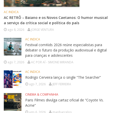
AC INDICA
AC RETRÔ – Baiano e os Novos Caetanos: O humor musical
a serviço da crítica social e política do país
ago 8, 2026
JORGE VENTURA
AC INDICA
Festival comKids 2026 reúne especialistas para
debater o futuro da produção audiovisual e digital
para crianças e adolescentes
ago 7, 2026
AC POR AÍ - SIMONE MIRANDA
AC INDICA
Rodrigo Cerveira lança o single “The Searcher”
ago 7, 2026
JEFF FERREIRA
CINEMA & COMPANHIA
Paris Filmes divulga cartaz oficial de “Coyote Vs.
Acme”
ago 6, 2026
maribarcelos