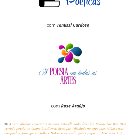
com
Tanussi Cardoso
com
Rose Araújo
A Vera
,
abelhas e pássaros em coro
,
Artecult
,
baila descalça
,
Beirute bar
,
BsB 2024
,
cerrado poesia
,
cotidiano brasiliense
,
destaque
,
felicidade no enquanto
,
folhas secas
companhia
,
formigas em trilhas
,
HaGosto aguçado
,
jaca e jaqueira
,
José Roberto S.
,