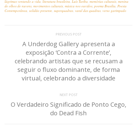
lágrimas ventando a vida
,
literatura brasileira
,
Luís Turiba
,
memórias culturais
,
menina
de olhos de nuvens
,
movimentos culturais
,
música nos ouvidos
,
poema Brasília
,
Poesia
Contemporânea
,
solidão presente
,
superquadras
,
varal das quadras
,
verso garimpado
PREVIOUS POST
A Underdog Gallery apresenta a
exposição ‘Contra a Corrente’,
celebrando artistas que se recusam a
seguir o fluxo dominante, de forma
virtual, celebrando a diversidade
NEXT POST
O Verdadeiro Significado de Ponto Cego,
do Dead Fish