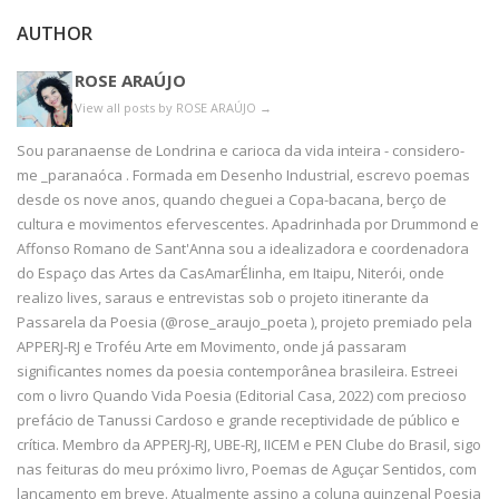
AUTHOR
ROSE ARAÚJO
View all posts by ROSE ARAÚJO
→
Sou paranaense de Londrina e carioca da vida inteira - considero-
me _paranaóca . Formada em Desenho Industrial, escrevo poemas
desde os nove anos, quando cheguei a Copa-bacana, berço de
cultura e movimentos efervescentes. Apadrinhada por Drummond e
Affonso Romano de Sant'Anna sou a idealizadora e coordenadora
do Espaço das Artes da CasAmarÉlinha, em Itaipu, Niterói, onde
realizo lives, saraus e entrevistas sob o projeto itinerante da
Passarela da Poesia (@rose_araujo_poeta ), projeto premiado pela
APPERJ-RJ e Troféu Arte em Movimento, onde já passaram
significantes nomes da poesia contemporânea brasileira. Estreei
com o livro Quando Vida Poesia (Editorial Casa, 2022) com precioso
prefácio de Tanussi Cardoso e grande receptividade de público e
crítica. Membro da APPERJ-RJ, UBE-RJ, IICEM e PEN Clube do Brasil, sigo
nas feituras do meu próximo livro, Poemas de Aguçar Sentidos, com
lançamento em breve. Atualmente assino a coluna quinzenal Poesia