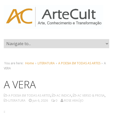
You are here:
Home
›
LITERATURA
›
A POESIA EM TODAS AS ARTES
›
A
VERA
A VERA
A POESIA EM TODAS AS ARTES
,
AC INDICA
,
AC VERSO & PROSA
,
LITERATURA
jun 6, 2026
0
ROSE ARAÚJO