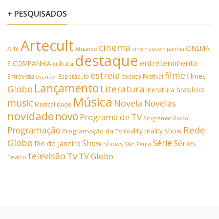
+ PESQUISADOS
Artecult
cinema
CINEMA
Arte
Atuando
cinemaecompanhia
destaque
entretenimento
E COMPANHIA
cultura
estreia
filme
filmes
Entrevista
Espetáculo
evento
Festival
escritor
Lançamento
Literatura
Globo
literatura brasileira
Música
music
Novela
Novelas
Musicalidade
novidade
novo
Programa de TV
Programas Globo
Rede
Programação
reality
reality show
Programação da Tv
Globo
Série
Show
Séries
Rio de Janeiro
Shows
São Paulo
Tv
televisão
TV Globo
Teatro