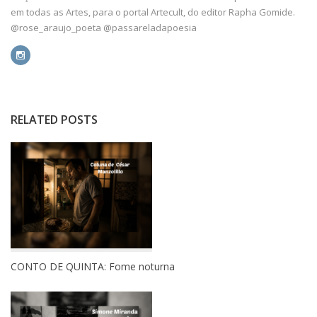
em todas as Artes, para o portal Artecult, do editor Rapha Gomide.
@rose_araujo_poeta @passareladapoesia
RELATED POSTS
CONTO DE QUINTA: Fome noturna