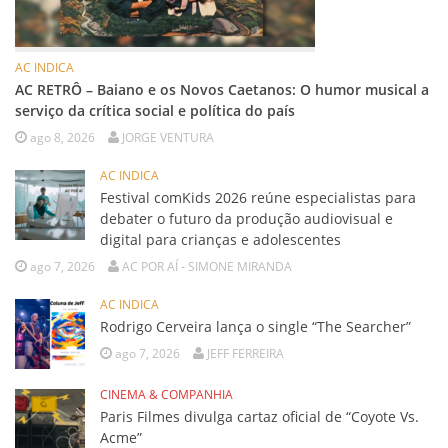
AC INDICA
AC RETRÔ – Baiano e os Novos Caetanos: O humor musical a
serviço da crítica social e política do país
ago 8, 2026
JORGE VENTURA
AC INDICA
Festival comKids 2026 reúne especialistas para
debater o futuro da produção audiovisual e
digital para crianças e adolescentes
ago 7, 2026
AC POR AÍ - SIMONE MIRANDA
AC INDICA
Rodrigo Cerveira lança o single “The Searcher”
ago 7, 2026
JEFF FERREIRA
CINEMA & COMPANHIA
Paris Filmes divulga cartaz oficial de “Coyote Vs.
Acme”