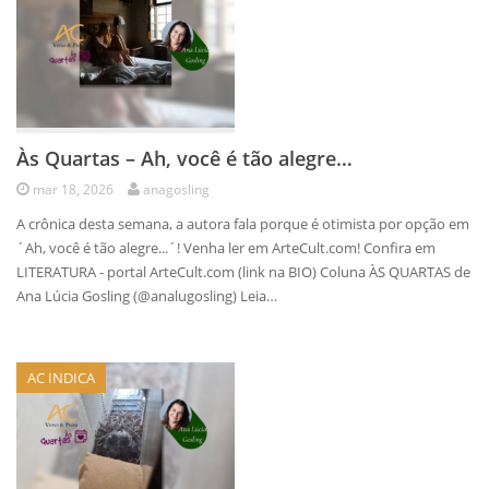
Às Quartas – Ah, você é tão alegre…
mar 18, 2026
anagosling
A crônica desta semana, a autora fala porque é otimista por opção em
´Ah, você é tão alegre...´! Venha ler em ArteCult.com! Confira em
LITERATURA - portal ArteCult.com (link na BIO) Coluna ÀS QUARTAS de
Ana Lúcia Gosling (@analugosling) Leia…
AC INDICA