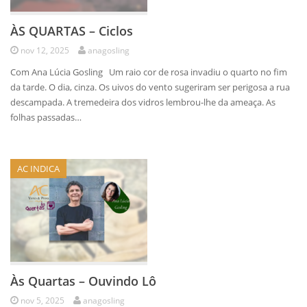
ÀS QUARTAS – Ciclos
nov 12, 2025
anagosling
Com Ana Lúcia Gosling Um raio cor de rosa invadiu o quarto no fim
da tarde. O dia, cinza. Os uivos do vento sugeriram ser perigosa a rua
descampada. A tremedeira dos vidros lembrou-lhe da ameaça. As
folhas passadas…
AC INDICA
Às Quartas – Ouvindo Lô
nov 5, 2025
anagosling