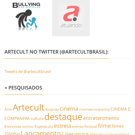
ARTECULT NO TWITTER (@ARTECULTBRASIL):
Tweets de @artecultbrasil
+ PESQUISADOS
Artecult
cinema
CINEMA E
Arte
Atuando
cinemaecompanhia
destaque
entretenimento
COMPANHIA
cultura
estreia
filme
filmes
Entrevista
Espetáculo
evento
Festival
escritor
Lançamento
Literatura
Globo
literatura brasileira