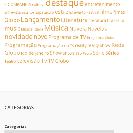
destaque
entretenimento
E COMPANHIA
cultura
estreia
filme
filmes
Entrevista
Espetáculo
evento
Festival
escritor
Lançamento
Literatura
Globo
literatura brasileira
Música
music
Novela
Novelas
Musicalidade
novidade
novo
Programa de TV
Programas Globo
Rede
Programação
reality
reality show
Programação da Tv
Globo
Série
Show
Séries
Rio de Janeiro
Shows
São Paulo
Tv
televisão
TV Globo
Teatro
CATEGORIAS
Categorias