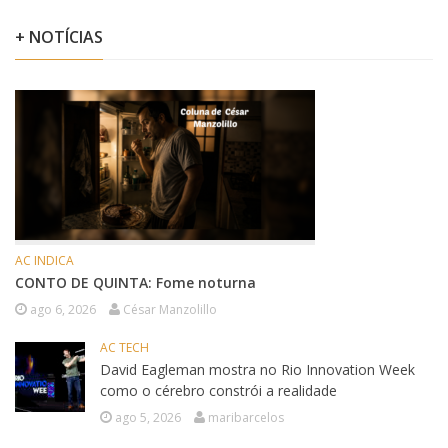
+ NOTÍCIAS
AC INDICA
CONTO DE QUINTA: Fome noturna
ago 6, 2026
César Manzolillo
AC TECH
David Eagleman mostra no Rio Innovation Week
como o cérebro constrói a realidade
ago 5, 2026
maribarcelos