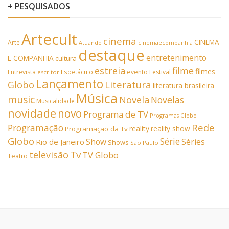
+ PESQUISADOS
Artecult
cinema
CINEMA
Arte
Atuando
cinemaecompanhia
destaque
entretenimento
E COMPANHIA
cultura
estreia
filme
filmes
Entrevista
Espetáculo
evento
Festival
escritor
Lançamento
Literatura
Globo
literatura brasileira
Música
music
Novela
Novelas
Musicalidade
novidade
novo
Programa de TV
Programas Globo
Rede
Programação
reality
reality show
Programação da Tv
Globo
Série
Show
Séries
Rio de Janeiro
Shows
São Paulo
Tv
televisão
TV Globo
Teatro