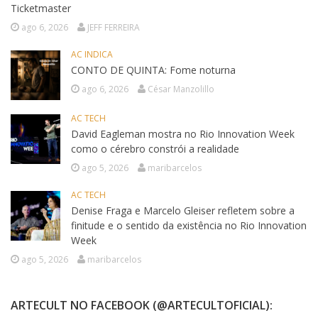
Ticketmaster
ago 6, 2026
JEFF FERREIRA
AC INDICA
CONTO DE QUINTA: Fome noturna
ago 6, 2026
César Manzolillo
AC TECH
David Eagleman mostra no Rio Innovation Week
como o cérebro constrói a realidade
ago 5, 2026
maribarcelos
AC TECH
Denise Fraga e Marcelo Gleiser refletem sobre a
finitude e o sentido da existência no Rio Innovation
Week
ago 5, 2026
maribarcelos
ARTECULT NO FACEBOOK (@ARTECULTOFICIAL):