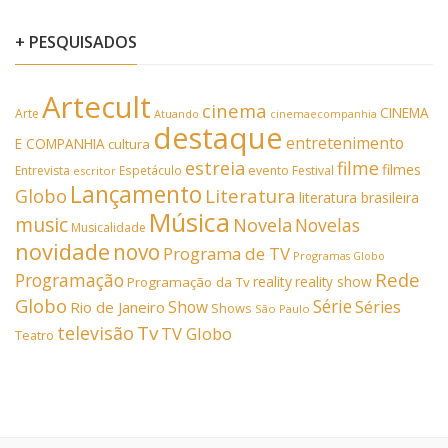
+ PESQUISADOS
Artecult
cinema
CINEMA
Arte
Atuando
cinemaecompanhia
destaque
entretenimento
E COMPANHIA
cultura
estreia
filme
filmes
Entrevista
Espetáculo
evento
Festival
escritor
Lançamento
Literatura
Globo
literatura brasileira
Música
music
Novela
Novelas
Musicalidade
novidade
novo
Programa de TV
Programas Globo
Rede
Programação
reality
reality show
Programação da Tv
Globo
Série
Show
Séries
Rio de Janeiro
Shows
São Paulo
Tv
televisão
TV Globo
Teatro